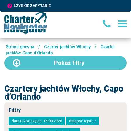
SZYBKIE ZAPYTANIE
Strona główna
/
Czarter jachtów Włochy
/
Czarter
jachtów Capo d’Orlando
Pokaż
filtry
Czartery jachtów Włochy, Capo
d’Orlando
Filtry
data rozpoczęcia: 15-08-2026
długość rejsu: 7