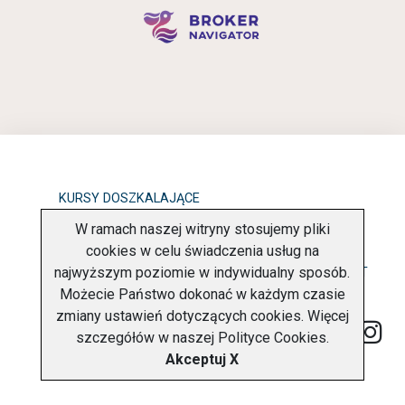
KURSY DOSZKALAJĄCE
W ramach naszej witryny stosujemy pliki
OBOWIĄZEK INFORMACYJNY
cookies w celu świadczenia usług na
najwyższym poziomie w indywidualny sposób.
POLITYKA PRYWATNOŚCI
O FIRMIE
KONTAKT
Możecie Państwo dokonać w każdym czasie
zmiany ustawień dotyczących cookies. Więcej
szczegółów w naszej
Polityce Cookies
.
Akceptuj X
Copyright © 2026 Charter Navigator