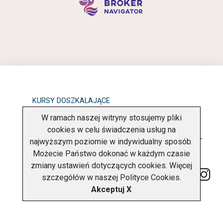
KURSY DOSZKALAJĄCE
W ramach naszej witryny stosujemy pliki
OBOWIĄZEK INFORMACYJNY
cookies w celu świadczenia usług na
najwyższym poziomie w indywidualny sposób.
POLITYKA PRYWATNOŚCI
O FIRMIE
KONTAKT
Możecie Państwo dokonać w każdym czasie
zmiany ustawień dotyczących cookies. Więcej
szczegółów w naszej
Polityce Cookies
.
Akceptuj X
Copyright © 2026 Charter Navigator