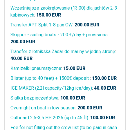
Wcześniejsze zaokrętowanie (13:00) dla jachtów 2-3
kabinowych
:
150.00
EUR
Transfer APT Split 1-8 pax OW
:
200.00
EUR
Skipper - sailing boats - 200 €/day + provisions
:
200.00
EUR
Transfer z lotnikska Zadar do mariny w jedną stronę
:
40.00
EUR
Kamizelki pneumatyczne
:
15.00
EUR
Blister (up to 40 feet) + 1500€ deposit
:
150.00
EUR
ICE MAKER (2,2l capacity/12kg ice/day)
:
40.00
EUR
Siatka bezpieczeństwa
:
100.00
EUR
Overnight on boat in low season
:
200.00
EUR
Outboard 2,5-3,5 HP 2026 (up to 45 ft)
:
100.00
EUR
Fee for not filling out the crew list (to be paid in cash