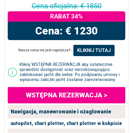
Cena oficjalna: € 1850
RABAT 34%
Cena: € 1230
KLIKNIJ TUTAJ
Nasza cena nie jest najniższa? -
Kliknij WSTĘPNA REZERWACJA aby ostatecznie
sprawdzić dostępność oraz niezobowiązująco
zablokować jacht dla siebie. Po podpisaniu umowy i
wpłaceniu zaliczki jacht zostanie zarezerwowany.
WSTĘPNA REZERWACJA >
Nawigacja, manewrowanie i ożaglowanie
autopilot,
chart plotter,
chart plotter w kokpicie