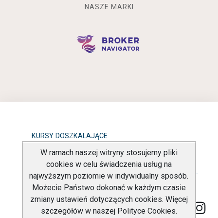
NASZE MARKI
KURSY DOSZKALAJĄCE
W ramach naszej witryny stosujemy pliki
OBOWIĄZEK INFORMACYJNY
cookies w celu świadczenia usług na
najwyższym poziomie w indywidualny sposób.
POLITYKA PRYWATNOŚCI
O FIRMIE
KONTAKT
Możecie Państwo dokonać w każdym czasie
zmiany ustawień dotyczących cookies. Więcej
szczegółów w naszej
Polityce Cookies
.