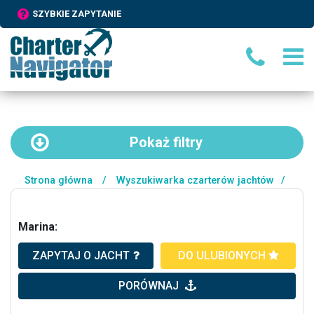
SZYBKIE ZAPYTANIE
Pokaż
filtry
Strona główna
/
Wyszukiwarka czarterów jachtów
/
Marina:
ZAPYTAJ O JACHT
DO ULUBIONYCH
PORÓWNAJ