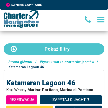
SZYBKIE ZAPYTANIE
Pokaż
filtry
Strona główna
/
Wyszukiwarka czarterów jachtów
/
Katamaran Lagoon 46
Katamaran Lagoon 46
Kraj: Włochy
Marina: Portisco, Marina di Portisco
REZERWACJA
ZAPYTAJ O JACHT