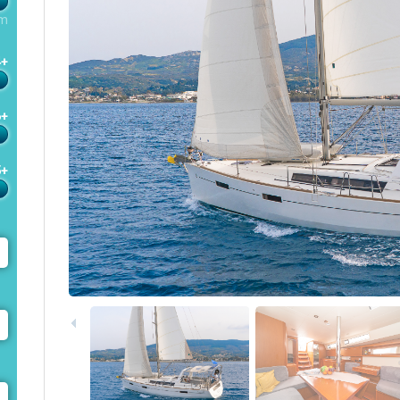
m
4+
6+
5+