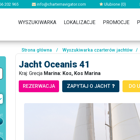
66 202 965
info@charternavigator.com
Ulubione (
0
)
WYSZUKIWARKA
LOKALIZACJE
PROMOCJE
P
Strona główna
/
Wyszukiwarka czarterów jachtów
/
Jacht Oceanis 41
Kraj: Grecja
Marina: Kos, Kos Marina
REZERWACJA
ZAPYTAJ O JACHT
DO 
at
ft