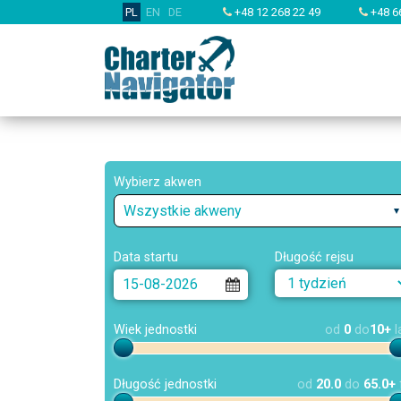
PL
EN
DE
+48 12 268 22 49
+48 6
Wybierz akwen
Wszystkie akweny
Data startu
Długość rejsu
Wiek jednostki
od
0
do
10+
l
Długość jednostki
od
20.0
do
65.0+