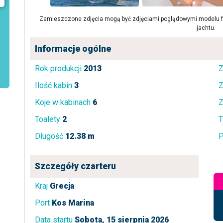
Zamieszczone zdjęcia mogą być zdjęciami poglądowymi modelu fa
jachtu.
Informacje ogólne
Rok produkcji
2013
Z
Ilość kabin
3
Z
Koje w kabinach
6
Z
Toalety
2
T
Długość
12.38 m
P
Szczegóły czarteru
Kraj
Grecja
Port
Kos Marina
Data startu
Sobota, 15 sierpnia 2026