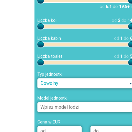
od
6.1
do
19.8+
Liczba koi
od
2
do
1
Liczba kabin
od
1
do
Liczba toalet
od
1
do
Typ jednostki
Dowolny
Model jednostki
Cena w EUR