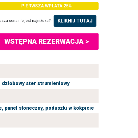
PIERWSZA WPŁATA 25%
KLIKNIJ TUTAJ
asza cena nie jest najniższa? -
WSTĘPNA REZERWACJA >
,
dziobowy ster strumieniowy
e,
panel słoneczny,
poduszki w kokpicie