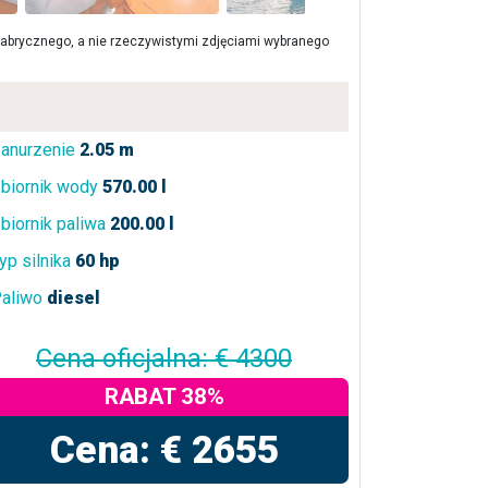
brycznego, a nie rzeczywistymi zdjęciami wybranego
anurzenie
2.05 m
biornik wody
570.00 l
biornik paliwa
200.00 l
yp silnika
60 hp
aliwo
diesel
Cena oficjalna: € 4300
RABAT 38%
Cena: € 2655