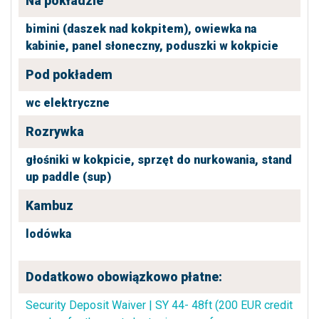
Na pokładzie
bimini (daszek nad kokpitem),
owiewka na
kabinie,
panel słoneczny,
poduszki w kokpicie
Pod pokładem
wc elektryczne
Rozrywka
głośniki w kokpicie,
sprzęt do nurkowania,
stand
up paddle (sup)
Kambuz
lodówka
Dodatkowo obowiązkowo płatne:
Security Deposit Waiver | SY 44- 48ft (200 EUR credit