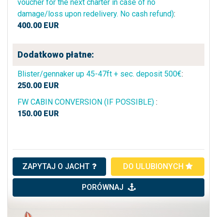
voucher for the next charter in case of no
damage/loss upon redelivery. No cash refund)
:
400.00
EUR
Dodatkowo płatne:
Blister/gennaker up 45-47ft + sec. deposit 500€
:
250.00
EUR
FW CABIN CONVERSION (IF POSSIBLE)
:
150.00
EUR
ZAPYTAJ O JACHT
DO ULUBIONYCH
PORÓWNAJ