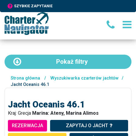
SZYBKIE ZAPYTANIE
Pokaż
filtry
Strona główna
/
Wyszukiwarka czarterów jachtów
/
Jacht Oceanis 46.1
Jacht Oceanis 46.1
Kraj: Grecja
Marina: Ateny, Marina Alimos
REZERWACJA
ZAPYTAJ O JACHT