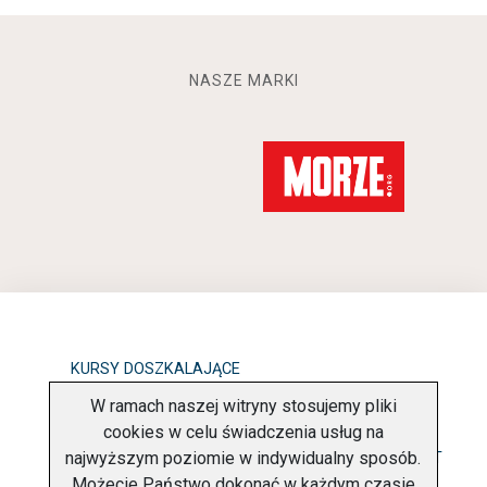
NASZE MARKI
KURSY DOSZKALAJĄCE
W ramach naszej witryny stosujemy pliki
OBOWIĄZEK INFORMACYJNY
cookies w celu świadczenia usług na
najwyższym poziomie w indywidualny sposób.
POLITYKA PRYWATNOŚCI
O FIRMIE
KONTAKT
Możecie Państwo dokonać w każdym czasie