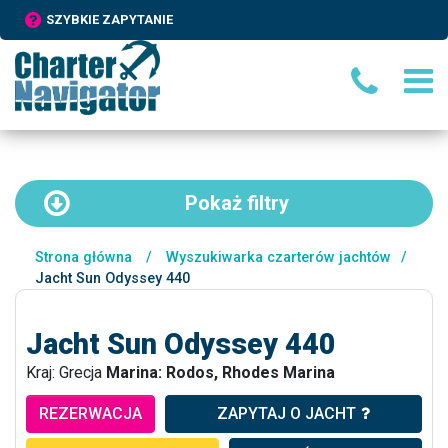
SZYBKIE ZAPYTANIE
Pokaż
filtry
Strona główna
/
Wyszukiwarka czarterów jachtów
/
Jacht Sun Odyssey 440
Jacht Sun Odyssey 440
Kraj: Grecja
Marina: Rodos, Rhodes Marina
REZERWACJA
ZAPYTAJ O JACHT