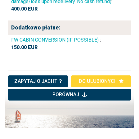
damage/loss upon redelivery. No cash refund)
:
400.00
EUR
Dodatkowo płatne:
FW CABIN CONVERSION (IF POSSIBLE)
:
150.00
EUR
ZAPYTAJ O JACHT
DO ULUBIONYCH
PORÓWNAJ