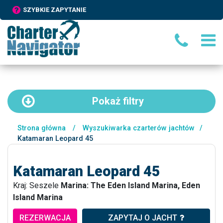
SZYBKIE ZAPYTANIE
Pokaż
filtry
Strona główna
/
Wyszukiwarka czarterów jachtów
/
Katamaran Leopard 45
Katamaran Leopard 45
Kraj: Seszele
Marina: The Eden Island Marina, Eden
Island Marina
REZERWACJA
ZAPYTAJ O JACHT