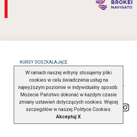
KURSY DOSZKALAJĄCE
W ramach naszej witryny stosujemy pliki
OBOWIĄZEK INFORMACYJNY
cookies w celu świadczenia usług na
najwyższym poziomie w indywidualny sposób.
POLITYKA PRYWATNOŚCI
O FIRMIE
KONTAKT
Możecie Państwo dokonać w każdym czasie
zmiany ustawień dotyczących cookies. Więcej
szczegółów w naszej
Polityce Cookies
.
Akceptuj X
Copyright © 2026 Charter Navigator