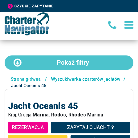
SZYBKIE ZAPYTANIE
Pokaż
filtry
Strona główna
/
Wyszukiwarka czarterów jachtów
/
Jacht Oceanis 45
Jacht Oceanis 45
Kraj: Grecja
Marina: Rodos, Rhodes Marina
REZERWACJA
ZAPYTAJ O JACHT