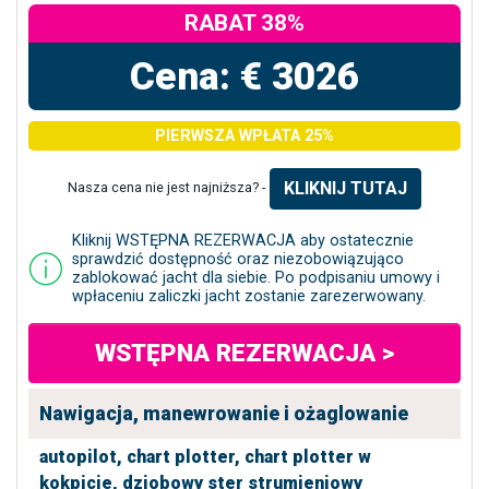
RABAT 38%
Cena: € 3026
PIERWSZA WPŁATA 25%
KLIKNIJ TUTAJ
Nasza cena nie jest najniższa? -
Kliknij WSTĘPNA REZERWACJA aby ostatecznie
sprawdzić dostępność oraz niezobowiązująco
zablokować jacht dla siebie. Po podpisaniu umowy i
wpłaceniu zaliczki jacht zostanie zarezerwowany.
WSTĘPNA REZERWACJA >
Nawigacja, manewrowanie i ożaglowanie
autopilot,
chart plotter,
chart plotter w
kokpicie,
dziobowy ster strumieniowy