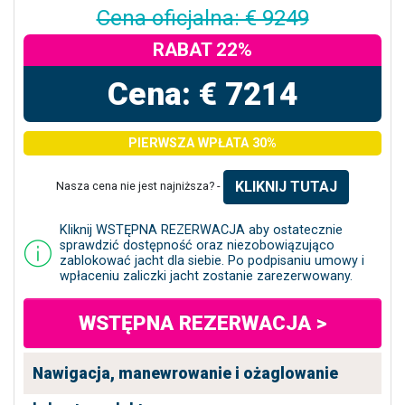
Cena oficjalna: € 9249
RABAT 22%
Cena: € 7214
PIERWSZA WPŁATA 30%
KLIKNIJ TUTAJ
Nasza cena nie jest najniższa? -
Kliknij WSTĘPNA REZERWACJA aby ostatecznie
sprawdzić dostępność oraz niezobowiązująco
zablokować jacht dla siebie. Po podpisaniu umowy i
wpłaceniu zaliczki jacht zostanie zarezerwowany.
WSTĘPNA REZERWACJA >
Nawigacja, manewrowanie i ożaglowanie