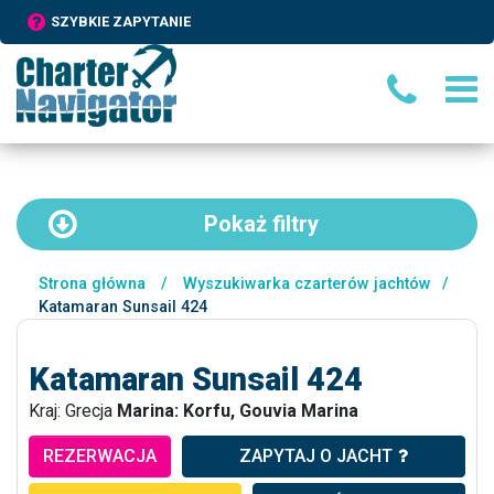
SZYBKIE ZAPYTANIE
Pokaż
filtry
Strona główna
/
Wyszukiwarka czarterów jachtów
/
Katamaran Sunsail 424
Katamaran Sunsail 424
Kraj: Grecja
Marina: Korfu, Gouvia Marina
REZERWACJA
ZAPYTAJ O JACHT