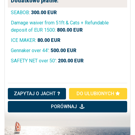
Dodatkowo płatne:
SEABOB
:
300.00
EUR
Damage waiver from 51ft & Cats + Refundable
deposit of EUR 1500
:
800.00
EUR
ICE MAKER
:
80.00
EUR
Gennaker over 44'
:
500.00
EUR
SAFETY NET over 50'
:
200.00
EUR
ZAPYTAJ O JACHT
DO ULUBIONYCH
PORÓWNAJ