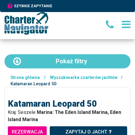
SZYBKIE ZAPYTANIE
Pokaż
filtry
Strona główna
/
Wyszukiwarka czarterów jachtów
/
Katamaran Leopard 50
Katamaran Leopard 50
Kraj: Seszele
Marina: The Eden Island Marina, Eden
Island Marina
REZERWACJA
ZAPYTAJ O JACHT