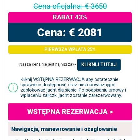
Cena oficjalna: € 3650
RABAT 43%
Cena: € 2081
PIERWSZA WPŁATA 25%
KLIKNIJ TUTAJ
Nasza cena nie jest najniższa? -
Kliknij WSTĘPNA REZERWACJA aby ostatecznie
sprawdzić dostępność oraz niezobowiązująco
zablokować jacht dla siebie. Po podpisaniu umowy i
wpłaceniu zaliczki jacht zostanie zarezerwowany.
WSTĘPNA REZERWACJA >
Nawigacja, manewrowanie i ożaglowanie