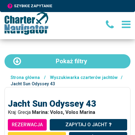
SZYBKIE ZAPYTANIE
Pokaż
filtry
Strona główna
/
Wyszukiwarka czarterów jachtów
/
Jacht Sun Odyssey 43
Jacht Sun Odyssey 43
Kraj: Grecja
Marina: Volos, Volos Marina
REZERWACJA
ZAPYTAJ O JACHT