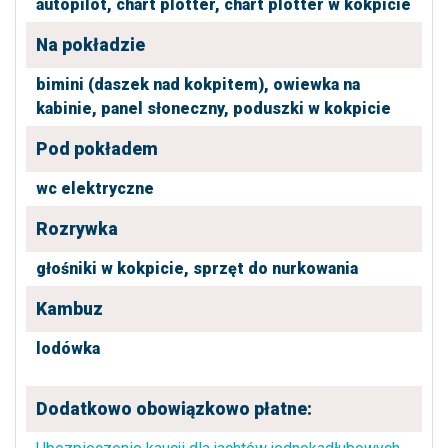
autopilot,
chart plotter,
chart plotter w kokpicie
Na pokładzie
bimini (daszek nad kokpitem),
owiewka na
kabinie,
panel słoneczny,
poduszki w kokpicie
Pod pokładem
wc elektryczne
Rozrywka
głośniki w kokpicie,
sprzęt do nurkowania
Kambuz
lodówka
Dodatkowo obowiązkowo płatne: