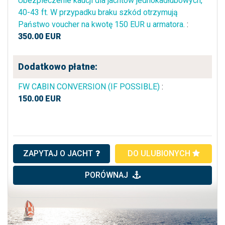
Ubezpieczenie kaucji dla jachtów jednokadłubowych,
40-43 ft. W przypadku braku szkód otrzymują
Państwo voucher na kwotę 150 EUR u armatora.
:
350.00
EUR
Dodatkowo płatne:
FW CABIN CONVERSION (IF POSSIBLE)
:
150.00
EUR
ZAPYTAJ O JACHT
DO ULUBIONYCH
PORÓWNAJ