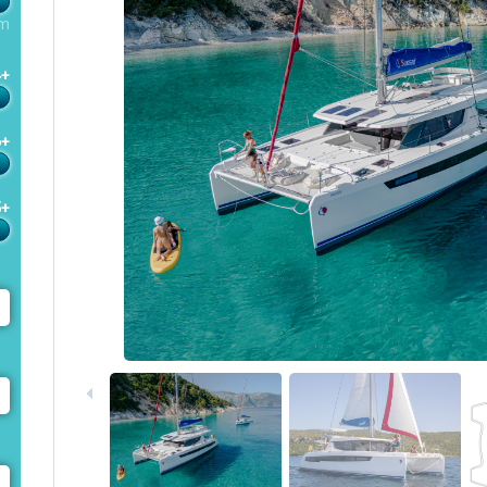
m
4+
6+
5+