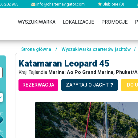
66 202 965
info@charternavigator.com
Ulubione (
0
)
WYSZUKIWARKA
LOKALIZACJE
PROMOCJE
P
Strona główna
/
Wyszukiwarka czarterów jachtów
/
Katamaran Leopard 45
Kraj: Tajlandia
Marina: Ao Po Grand Marina, Phuket/
REZERWACJA
ZAPYTAJ O JACHT
DO 
at
ft