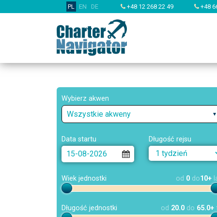
PL
EN
DE
+48 12 268 22 49
+48 6
Wybierz akwen
Wszystkie akweny
Data startu
Długość rejsu
Wiek jednostki
od
0
do
10+
l
Długość jednostki
od
20.0
do
65.0+