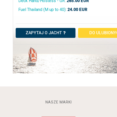
Deck Hand/Hostess - GR
:
265.00
EUR
Fuel Thailand (M up to 40)
:
24.00
EUR
ZAPYTAJ O JACHT
DO ULUBION
NASZE MARKI