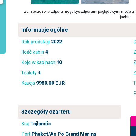
Zamieszczone zdjęcia mogą być zdjęciami poglądowymi modelu fa
jachtu.
Informacje ogólne
Rok produkcji
2022
D
Ilość kabin
4
Z
Koje w kabinach
10
Z
Toalety
4
Z
Kaucja
9980.00 EUR
T
P
Szczegóły czarteru
Kraj
Tajlandia
Port
Phuket/Ao Po Grand Marina