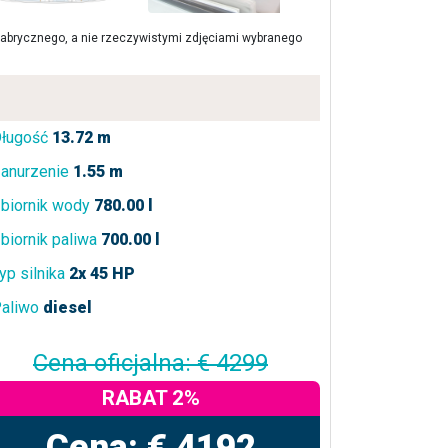
brycznego, a nie rzeczywistymi zdjęciami wybranego
ługość
13.72 m
anurzenie
1.55 m
biornik wody
780.00 l
biornik paliwa
700.00 l
yp silnika
2x 45 HP
aliwo
diesel
Cena oficjalna: € 4299
RABAT 2%
Cena: € 4192