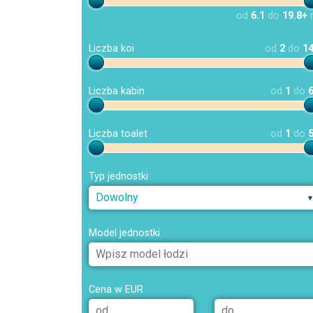
od
6.1
do
19.8+
Liczba koi
od
2
do
1
Liczba kabin
od
1
do
Liczba toalet
od
1
do
Typ jednostki
Dowolny
Model jednostki
Cena w EUR