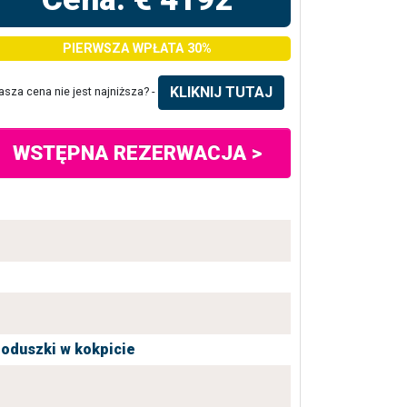
PIERWSZA WPŁATA 30%
KLIKNIJ TUTAJ
asza cena nie jest najniższa? -
WSTĘPNA REZERWACJA >
oduszki w kokpicie