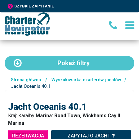
SZYBKIE ZAPYTANIE
Pokaż
filtry
Strona główna
/
Wyszukiwarka czarterów jachtów
/
Jacht Oceanis 40.1
Jacht Oceanis 40.1
Kraj: Karaiby
Marina: Road Town, Wickhams Cay II
Marina
REZERWACJA
ZAPYTAJ O JACHT