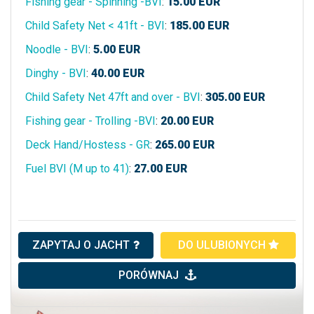
Fishing gear - Spinning -BVI
:
15.00
EUR
Child Safety Net < 41ft - BVI
:
185.00
EUR
Noodle - BVI
:
5.00
EUR
Dinghy - BVI
:
40.00
EUR
Child Safety Net 47ft and over - BVI
:
305.00
EUR
Fishing gear - Trolling -BVI
:
20.00
EUR
Deck Hand/Hostess - GR
:
265.00
EUR
Fuel BVI (M up to 41)
:
27.00
EUR
ZAPYTAJ O JACHT
DO ULUBIONYCH
PORÓWNAJ