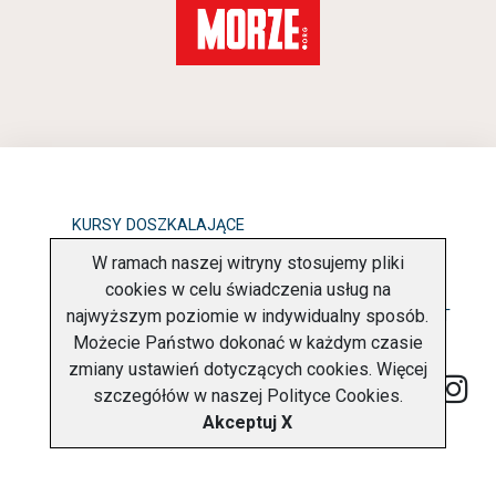
KURSY DOSZKALAJĄCE
W ramach naszej witryny stosujemy pliki
OBOWIĄZEK INFORMACYJNY
cookies w celu świadczenia usług na
najwyższym poziomie w indywidualny sposób.
POLITYKA PRYWATNOŚCI
O FIRMIE
KONTAKT
Możecie Państwo dokonać w każdym czasie
zmiany ustawień dotyczących cookies. Więcej
szczegółów w naszej
Polityce Cookies
.
Akceptuj X
Copyright © 2026 Charter Navigator