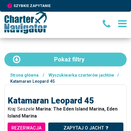
SZYBKIE ZAPYTANIE
Pokaż
filtry
Strona główna
/
Wyszukiwarka czarterów jachtów
/
Katamaran Leopard 45
Katamaran Leopard 45
Kraj: Seszele
Marina: The Eden Island Marina, Eden
Island Marina
REZERWACJA
ZAPYTAJ O JACHT