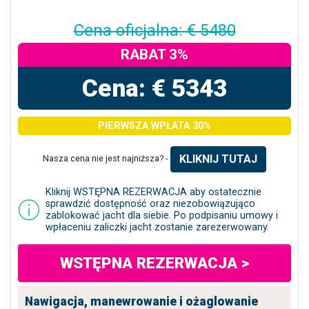
Cena oficjalna: € 5480
RABAT 3%
Cena: € 5343
PIERWSZA WPŁATA 30%
KLIKNIJ TUTAJ
Nasza cena nie jest najniższa? -
Kliknij WSTĘPNA REZERWACJA aby ostatecznie
sprawdzić dostępność oraz niezobowiązująco
zablokować jacht dla siebie. Po podpisaniu umowy i
wpłaceniu zaliczki jacht zostanie zarezerwowany.
WSTĘPNA REZERWACJA >
Nawigacja, manewrowanie i ożaglowanie