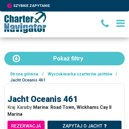
SZYBKIE ZAPYTANIE
Pokaż
filtry
Strona główna
/
Wyszukiwarka czarterów jachtów
/
Jacht Oceanis 461
Jacht Oceanis 461
Kraj: Karaiby
Marina: Road Town, Wickhams Cay II
Marina
REZERWACJA
ZAPYTAJ O JACHT