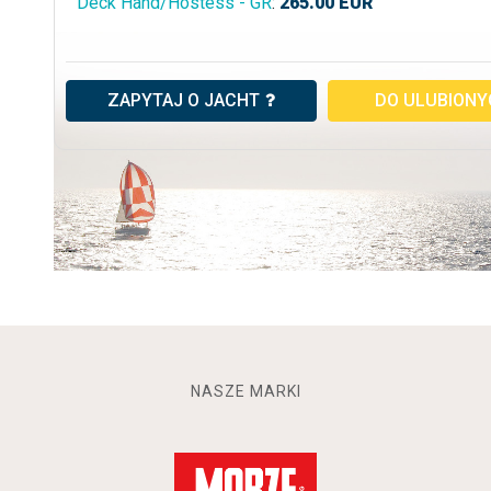
Deck Hand/Hostess - GR
:
265.00
EUR
ZAPYTAJ O JACHT
DO ULUBION
NASZE MARKI