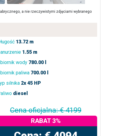
brycznego, a nie rzeczywistymi zdjęciami wybranego
ługość
13.72 m
anurzenie
1.55 m
biornik wody
780.00 l
biornik paliwa
700.00 l
yp silnika
2x 45 HP
aliwo
diesel
Cena oficjalna: € 4199
RABAT 3%
Cena: € 4094