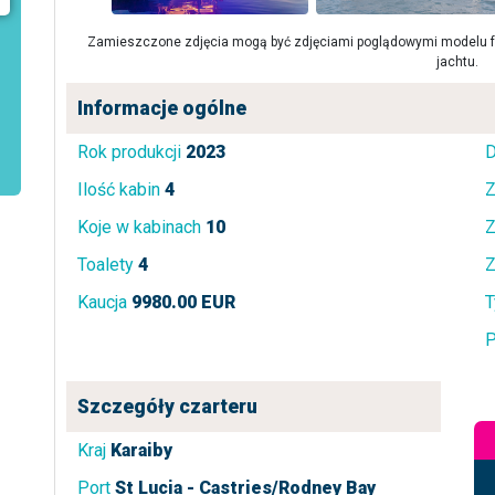
Zamieszczone zdjęcia mogą być zdjęciami poglądowymi modelu fa
jachtu.
Informacje ogólne
Rok produkcji
2023
D
Ilość kabin
4
Z
Koje w kabinach
10
Z
Toalety
4
Z
Kaucja
9980.00 EUR
T
P
Szczegóły czarteru
Kraj
Karaiby
Port
St Lucia - Castries/Rodney Bay