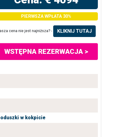
PIERWSZA WPŁATA 30%
KLIKNIJ TUTAJ
asza cena nie jest najniższa? -
WSTĘPNA REZERWACJA >
oduszki w kokpicie