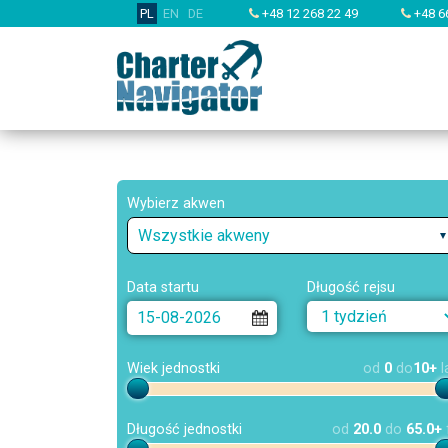
PL
EN
DE
+48 12 268 22 49
+48 6
Wybierz akwen
Wszystkie akweny
Data startu
Długość rejsu
Wiek jednostki
od
0
do
10+
l
Długość jednostki
od
20.0
do
65.0+