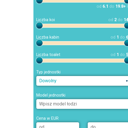
od
6.1
do
19.8+
Liczba koi
od
2
do
1
Liczba kabin
od
1
do
Liczba toalet
od
1
do
Typ jednostki
Dowolny
Model jednostki
Cena w EUR