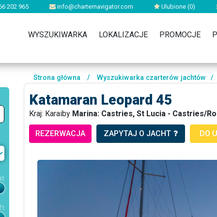
66 202 965
info@charternavigator.com
Ulubione (
0
)
WYSZUKIWARKA
LOKALIZACJE
PROMOCJE
P
Strona główna
/
Wyszukiwarka czarterów jachtów
/
Katamaran Leopard 45
Kraj: Karaiby
Marina: Castries, St Lucia - Castries/R
REZERWACJA
ZAPYTAJ O JACHT
DO 
at
ft