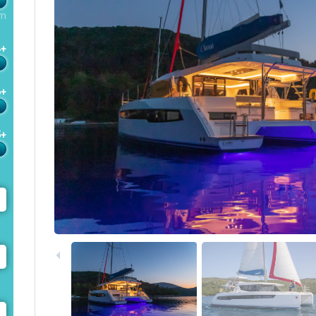
m
4+
6+
5+