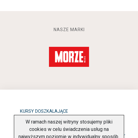
NASZE MARKI
KURSY DOSZKALAJĄCE
W ramach naszej witryny stosujemy pliki
OBOWIĄZEK INFORMACYJNY
cookies w celu świadczenia usług na
najwyższym poziomie w indywidualny sposób.
POLITYKA PRYWATNOŚCI
O FIRMIE
KONTAKT