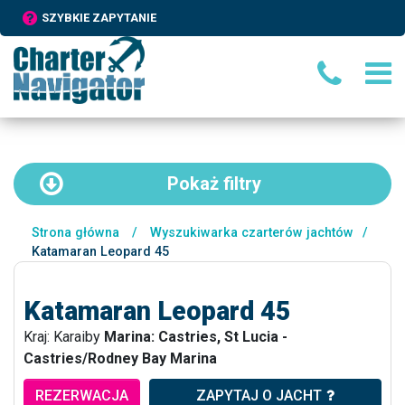
SZYBKIE ZAPYTANIE
Pokaż
filtry
Strona główna
/
Wyszukiwarka czarterów jachtów
/
Katamaran Leopard 45
Katamaran Leopard 45
Kraj: Karaiby
Marina: Castries, St Lucia -
Castries/Rodney Bay Marina
REZERWACJA
ZAPYTAJ O JACHT