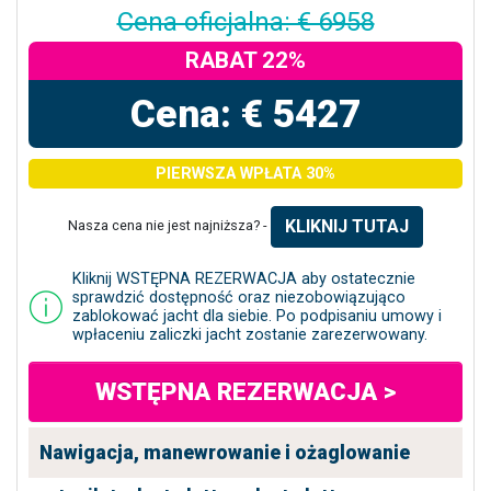
Cena oficjalna: € 6958
RABAT 22%
Cena: € 5427
PIERWSZA WPŁATA 30%
KLIKNIJ TUTAJ
Nasza cena nie jest najniższa? -
Kliknij WSTĘPNA REZERWACJA aby ostatecznie
sprawdzić dostępność oraz niezobowiązująco
zablokować jacht dla siebie. Po podpisaniu umowy i
wpłaceniu zaliczki jacht zostanie zarezerwowany.
WSTĘPNA REZERWACJA >
Nawigacja, manewrowanie i ożaglowanie