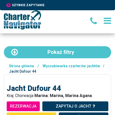
SZYBKIE ZAPYTANIE
Pokaż
filtry
Strona główna
/
Wyszukiwarka czarterów jachtów
/
Jacht Dufour 44
Jacht Dufour 44
Kraj: Chorwacja
Marina: Marina, Marina Agana
REZERWACJA
ZAPYTAJ O JACHT