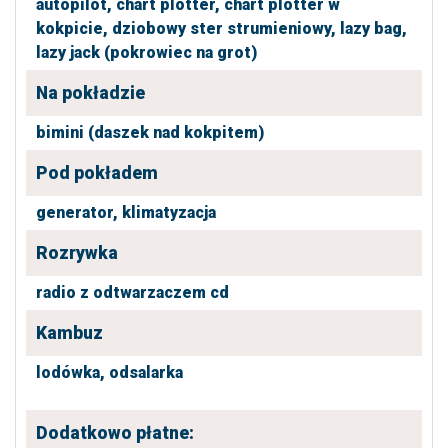
autopilot,
chart plotter,
chart plotter w
kokpicie,
dziobowy ster strumieniowy,
lazy bag,
lazy jack (pokrowiec na grot)
Na pokładzie
bimini (daszek nad kokpitem)
Pod pokładem
generator,
klimatyzacja
Rozrywka
radio z odtwarzaczem cd
Kambuz
lodówka,
odsalarka
Dodatkowo płatne: