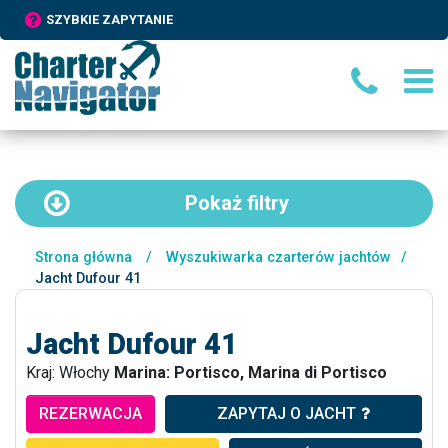
SZYBKIE ZAPYTANIE
Pokaż
filtry
Strona główna
/
Wyszukiwarka czarterów jachtów
/
Jacht Dufour 41
Jacht Dufour 41
Kraj: Włochy
Marina: Portisco, Marina di Portisco
REZERWACJA
ZAPYTAJ O JACHT