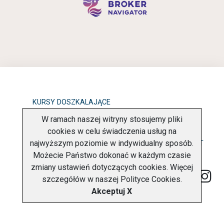
KURSY DOSZKALAJĄCE
W ramach naszej witryny stosujemy pliki
OBOWIĄZEK INFORMACYJNY
cookies w celu świadczenia usług na
najwyższym poziomie w indywidualny sposób.
POLITYKA PRYWATNOŚCI
O FIRMIE
KONTAKT
Możecie Państwo dokonać w każdym czasie
zmiany ustawień dotyczących cookies. Więcej
szczegółów w naszej
Polityce Cookies
.
Akceptuj X
Copyright © 2026 Charter Navigator