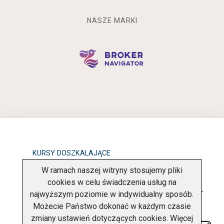
NASZE MARKI
KURSY DOSZKALAJĄCE
W ramach naszej witryny stosujemy pliki
OBOWIĄZEK INFORMACYJNY
cookies w celu świadczenia usług na
najwyższym poziomie w indywidualny sposób.
POLITYKA PRYWATNOŚCI
O FIRMIE
KONTAKT
Możecie Państwo dokonać w każdym czasie
zmiany ustawień dotyczących cookies. Więcej