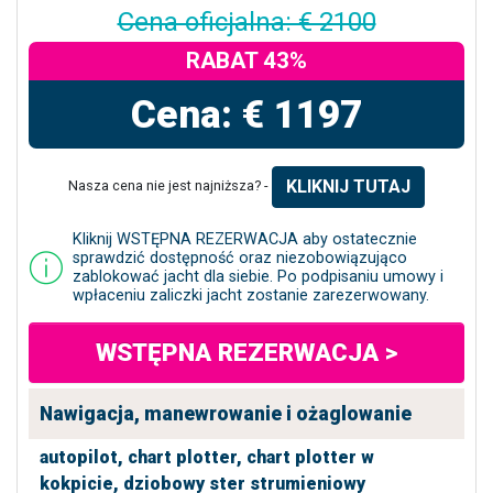
Cena oficjalna: € 2100
RABAT 43%
Cena: € 1197
KLIKNIJ TUTAJ
Nasza cena nie jest najniższa? -
Kliknij WSTĘPNA REZERWACJA aby ostatecznie
sprawdzić dostępność oraz niezobowiązująco
zablokować jacht dla siebie. Po podpisaniu umowy i
wpłaceniu zaliczki jacht zostanie zarezerwowany.
WSTĘPNA REZERWACJA >
Nawigacja, manewrowanie i ożaglowanie
autopilot,
chart plotter,
chart plotter w
kokpicie,
dziobowy ster strumieniowy