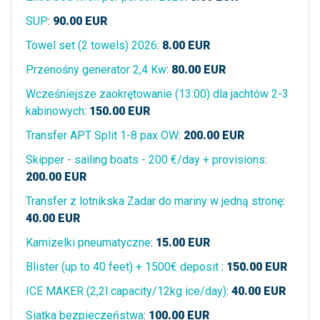
SUP
:
90.00
EUR
Towel set (2 towels) 2026
:
8.00
EUR
Przenośny generator 2,4 Kw
:
80.00
EUR
Wcześniejsze zaokrętowanie (13:00) dla jachtów 2-3
kabinowych
:
150.00
EUR
Transfer APT Split 1-8 pax OW
:
200.00
EUR
Skipper - sailing boats - 200 €/day + provisions
:
200.00
EUR
Transfer z lotnikska Zadar do mariny w jedną stronę
:
40.00
EUR
Kamizelki pneumatyczne
:
15.00
EUR
Blister (up to 40 feet) + 1500€ deposit
:
150.00
EUR
ICE MAKER (2,2l capacity/12kg ice/day)
:
40.00
EUR
Siatka bezpieczeństwa
:
100.00
EUR