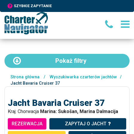
SZYBKIE ZAPYTANIE
Pokaż
filtry
Strona główna
/
Wyszukiwarka czarterów jachtów
/
Jacht Bavaria Cruiser 37
Jacht Bavaria Cruiser 37
Kraj: Chorwacja
Marina: Sukošan, Marina Dalmacija
REZERWACJA
ZAPYTAJ O JACHT