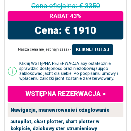
Cena oficjalna: € 3350
RABAT 43%
Cena: € 1910
KLIKNIJ TUTAJ
Nasza cena nie jest najniższa? -
Kliknij WSTĘPNA REZERWACJA aby ostatecznie
sprawdzić dostępność oraz niezobowiązująco
zablokować jacht dla siebie. Po podpisaniu umowy i
wpłaceniu zaliczki jacht zostanie zarezerwowany.
WSTĘPNA REZERWACJA >
Nawigacja, manewrowanie i ożaglowanie
autopilot,
chart plotter,
chart plotter w
kokpicie,
dziobowy ster strumieniowy