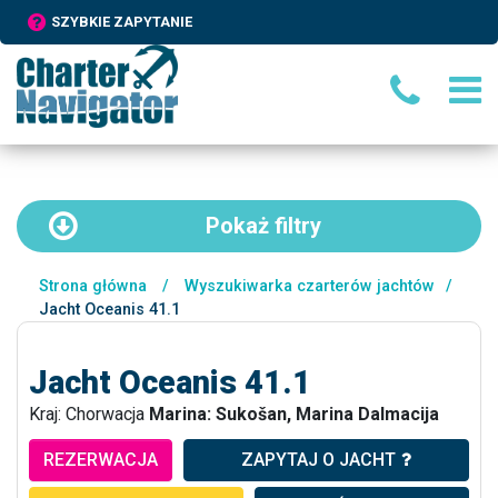
SZYBKIE ZAPYTANIE
Pokaż
filtry
Strona główna
/
Wyszukiwarka czarterów jachtów
/
Jacht Oceanis 41.1
Jacht Oceanis 41.1
Kraj: Chorwacja
Marina: Sukošan, Marina Dalmacija
REZERWACJA
ZAPYTAJ O JACHT