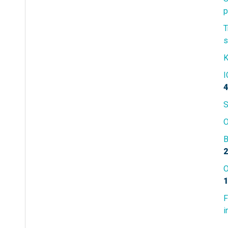
p
T
s
K
I
4
S
O
B
2
O
1
F
i