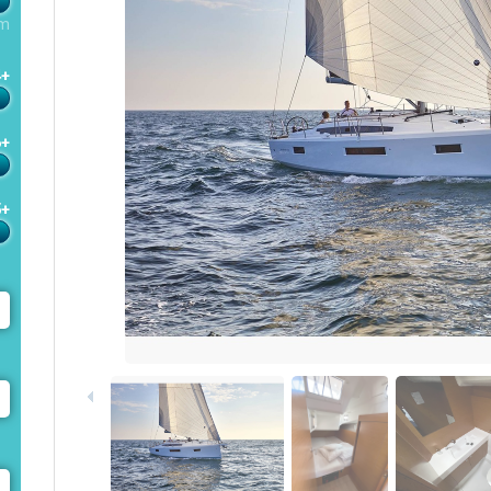
m
4+
6+
5+