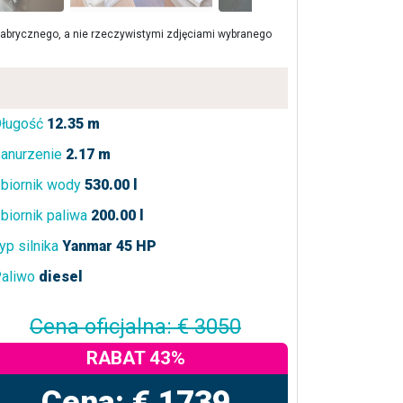
brycznego, a nie rzeczywistymi zdjęciami wybranego
ługość
12.35 m
anurzenie
2.17 m
biornik wody
530.00 l
biornik paliwa
200.00 l
yp silnika
Yanmar 45 HP
aliwo
diesel
Cena oficjalna: € 3050
RABAT 43%
Cena: € 1739