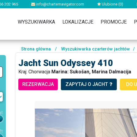
66 202 965
info@charternavigator.com
Ulubione (
0
)
WYSZUKIWARKA
LOKALIZACJE
PROMOCJE
P
Strona główna
/
Wyszukiwarka czarterów jachtów
/
Jacht Sun Odyssey 410
Kraj: Chorwacja
Marina: Sukošan, Marina Dalmacija
REZERWACJA
ZAPYTAJ O JACHT
DO 
at
ft