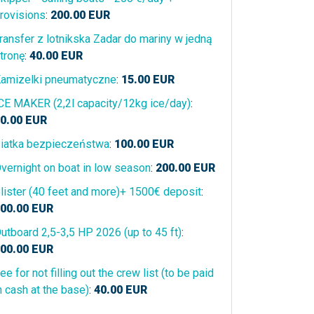
rovisions
:
200.00
EUR
ransfer z lotnikska Zadar do mariny w jedną
tronę
:
40.00
EUR
amizelki pneumatyczne
:
15.00
EUR
CE MAKER (2,2l capacity/12kg ice/day)
:
0.00
EUR
iatka bezpieczeństwa
:
100.00
EUR
vernight on boat in low season
:
200.00
EUR
lister (40 feet and more)+ 1500€ deposit
:
00.00
EUR
utboard 2,5-3,5 HP 2026 (up to 45 ft)
:
00.00
EUR
ee for not filling out the crew list (to be paid
n cash at the base)
:
40.00
EUR