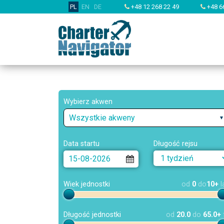
PL
EN
DE
+48 12 268 22 49
+48 6
Wybierz akwen
Wszystkie akweny
Data startu
Długość rejsu
Wiek jednostki
od
0
do
10+
l
Długość jednostki
od
20.0
do
65.0+