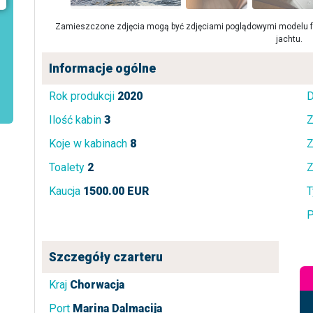
Zamieszczone zdjęcia mogą być zdjęciami poglądowymi modelu fa
jachtu.
Informacje ogólne
Rok produkcji
2020
D
Ilość kabin
3
Z
Koje w kabinach
8
Z
Toalety
2
Z
Kaucja
1500.00 EUR
T
P
Szczegóły czarteru
Kraj
Chorwacja
Port
Marina Dalmacija