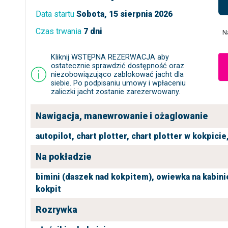
Data startu
Sobota, 15 sierpnia 2026
Czas trwania
7 dni
N
Kliknij WSTĘPNA REZERWACJA aby
ostatecznie sprawdzić dostępność oraz
niezobowiązująco zablokować jacht dla
siebie. Po podpisaniu umowy i wpłaceniu
zaliczki jacht zostanie zarezerwowany.
Nawigacja, manewrowanie i ożaglowanie
autopilot,
chart plotter,
chart plotter w kokpicie
Na pokładzie
bimini (daszek nad kokpitem),
owiewka na kabini
kokpit
Rozrywka