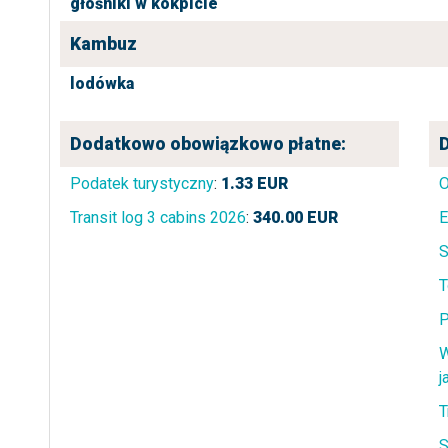
głośniki w kokpicie
Kambuz
lodówka
Dodatkowo obowiązkowo płatne:
Podatek turystyczny
:
1.33
EUR
O
Transit log 3 cabins 2026
:
340.00
EUR
E
T
P
W
j
T
S