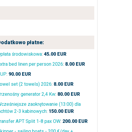
Dodatkowo płatne:
płata środowiskowa
:
45.00
EUR
xtra bed linen per person 2026
:
8.00
EUR
SUP
:
90.00
EUR
owel set (2 towels) 2026
:
8.00
EUR
rzenośny generator 2,4 Kw
:
80.00
EUR
cześniejsze zaokrętowanie (13:00) dla
achtów 2-3 kabinowych
:
150.00
EUR
ransfer APT Split 1-8 pax OW
:
200.00
EUR
kipper - sailing boats - 200 €/day +