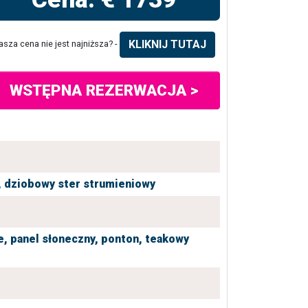
KLIKNIJ TUTAJ
asza cena nie jest najniższa? -
WSTĘPNA REZERWACJA >
,
dziobowy ster strumieniowy
e,
panel słoneczny,
ponton,
teakowy