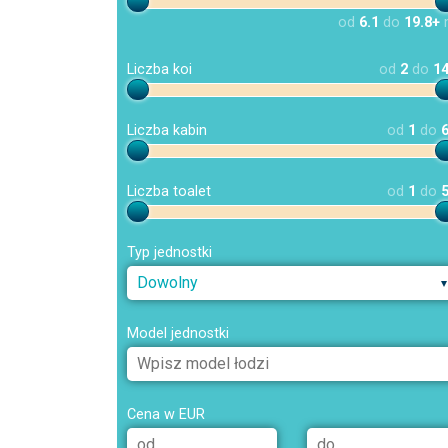
od
6.1
do
19.8+
Liczba koi
od
2
do
1
Liczba kabin
od
1
do
Liczba toalet
od
1
do
Typ jednostki
Dowolny
Model jednostki
Cena w EUR