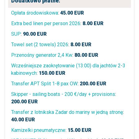
Dodatkowo płatne:
Opłata środowiskowa
:
45.00
EUR
Extra bed linen per person 2026
:
8.00
EUR
SUP
:
90.00
EUR
Towel set (2 towels) 2026
:
8.00
EUR
Przenośny generator 2,4 Kw
:
80.00
EUR
Wcześniejsze zaokrętowanie (13:00) dla jachtów 2-3
kabinowych
:
150.00
EUR
Transfer APT Split 1-8 pax OW
:
200.00
EUR
Skipper - sailing boats - 200 €/day + provisions
:
200.00
EUR
Transfer z lotnikska Zadar do mariny w jedną stronę
:
40.00
EUR
Kamizelki pneumatyczne
:
15.00
EUR