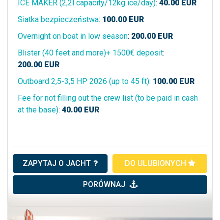
ICE MAKER (2,2l capacity/12kg ice/day)
:
40.00
EUR
Siatka bezpieczeństwa
:
100.00
EUR
Overnight on boat in low season
:
200.00
EUR
Blister (40 feet and more)+ 1500€ deposit
:
200.00
EUR
Outboard 2,5-3,5 HP 2026 (up to 45 ft)
:
100.00
EUR
Fee for not filling out the crew list (to be paid in cash
at the base)
:
40.00
EUR
ZAPYTAJ O JACHT
DO ULUBIONYCH
PORÓWNAJ