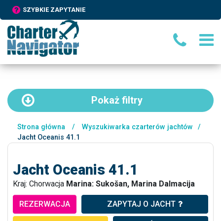
SZYBKIE ZAPYTANIE
Pokaż
filtry
Strona główna
/
Wyszukiwarka czarterów jachtów
/
Jacht Oceanis 41.1
Jacht Oceanis 41.1
Kraj: Chorwacja
Marina: Sukošan, Marina Dalmacija
REZERWACJA
ZAPYTAJ O JACHT