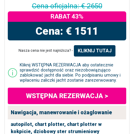
Cena oficjalna: € 2650
RABAT 43%
Cena: € 1511
KLIKNIJ TUTAJ
Nasza cena nie jest najniższa? -
Kliknij WSTĘPNA REZERWACJA aby ostatecznie
sprawdzić dostępność oraz niezobowiązująco
zablokować jacht dla siebie. Po podpisaniu umowy i
wpłaceniu zaliczki jacht zostanie zarezerwowany.
WSTĘPNA REZERWACJA >
Nawigacja, manewrowanie i ożaglowanie
autopilot,
chart plotter,
chart plotter w
kokpicie,
dziobowy ster strumieniowy