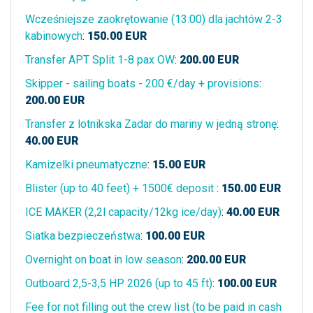
Wcześniejsze zaokrętowanie (13:00) dla jachtów 2-3
kabinowych
:
150.00
EUR
Transfer APT Split 1-8 pax OW
:
200.00
EUR
Skipper - sailing boats - 200 €/day + provisions
:
200.00
EUR
Transfer z lotnikska Zadar do mariny w jedną stronę
:
40.00
EUR
Kamizelki pneumatyczne
:
15.00
EUR
Blister (up to 40 feet) + 1500€ deposit
:
150.00
EUR
ICE MAKER (2,2l capacity/12kg ice/day)
:
40.00
EUR
Siatka bezpieczeństwa
:
100.00
EUR
Overnight on boat in low season
:
200.00
EUR
Outboard 2,5-3,5 HP 2026 (up to 45 ft)
:
100.00
EUR
Fee for not filling out the crew list (to be paid in cash