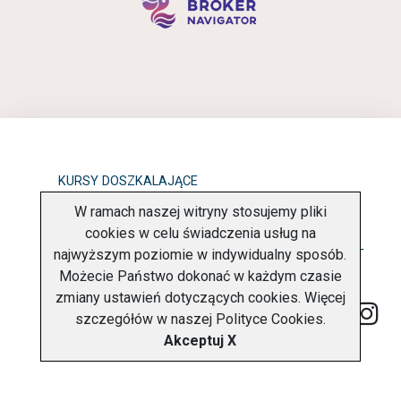
KURSY DOSZKALAJĄCE
W ramach naszej witryny stosujemy pliki
OBOWIĄZEK INFORMACYJNY
cookies w celu świadczenia usług na
najwyższym poziomie w indywidualny sposób.
POLITYKA PRYWATNOŚCI
O FIRMIE
KONTAKT
Możecie Państwo dokonać w każdym czasie
zmiany ustawień dotyczących cookies. Więcej
szczegółów w naszej
Polityce Cookies
.
Akceptuj X
Copyright © 2026 Charter Navigator