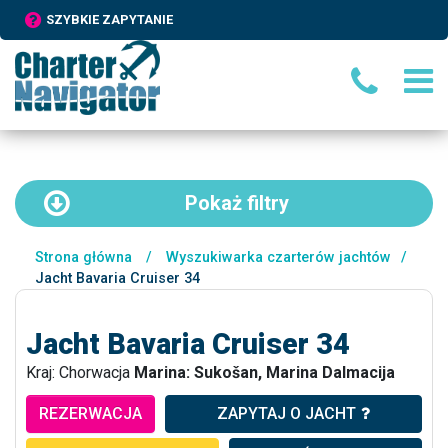
SZYBKIE ZAPYTANIE
Pokaż
filtry
Strona główna
/
Wyszukiwarka czarterów jachtów
/
Jacht Bavaria Cruiser 34
Jacht Bavaria Cruiser 34
Kraj: Chorwacja
Marina: Sukošan, Marina Dalmacija
REZERWACJA
ZAPYTAJ O JACHT