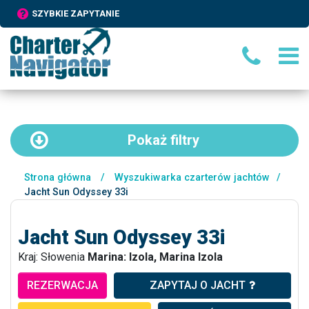
SZYBKIE ZAPYTANIE
Pokaż
filtry
Strona główna
/
Wyszukiwarka czarterów jachtów
/
Jacht Sun Odyssey 33i
Jacht Sun Odyssey 33i
Kraj: Słowenia
Marina: Izola, Marina Izola
REZERWACJA
ZAPYTAJ O JACHT