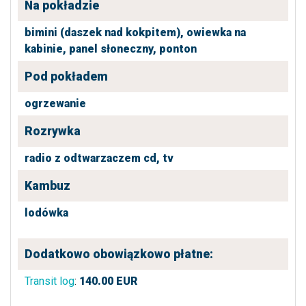
Na pokładzie
bimini (daszek nad kokpitem),
owiewka na
kabinie,
panel słoneczny,
ponton
Pod pokładem
ogrzewanie
Rozrywka
radio z odtwarzaczem cd,
tv
Kambuz
lodówka
Dodatkowo obowiązkowo płatne:
Transit log
:
140.00
EUR