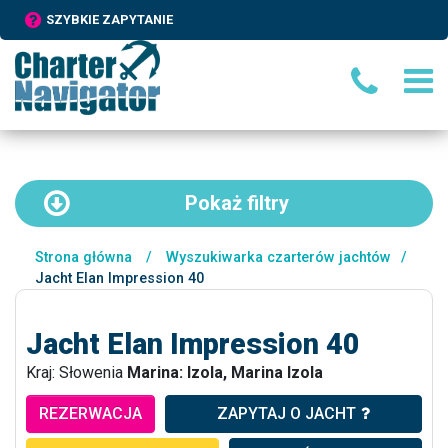
SZYBKIE ZAPYTANIE
Pokaż
filtry
Strona główna
/
Wyszukiwarka czarterów jachtów
/
Jacht Elan Impression 40
Jacht Elan Impression 40
Kraj: Słowenia
Marina: Izola, Marina Izola
REZERWACJA
ZAPYTAJ O JACHT