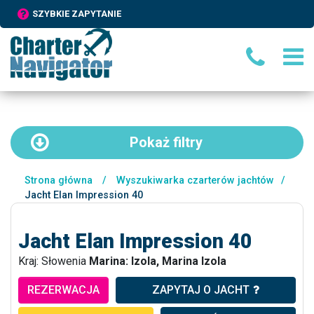
SZYBKIE ZAPYTANIE
Pokaż
filtry
Strona główna
/
Wyszukiwarka czarterów jachtów
/
Jacht Elan Impression 40
Jacht Elan Impression 40
Kraj: Słowenia
Marina: Izola, Marina Izola
REZERWACJA
ZAPYTAJ O JACHT