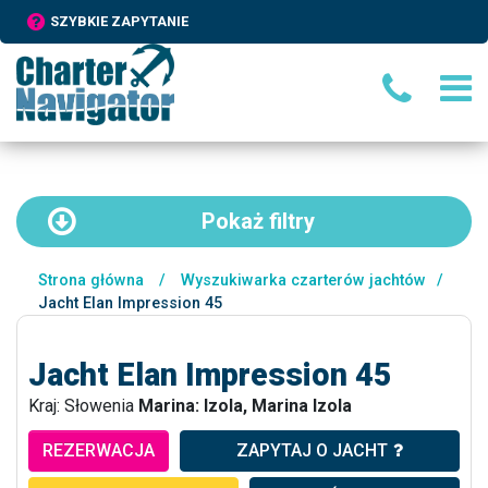
SZYBKIE ZAPYTANIE
Pokaż
filtry
Strona główna
/
Wyszukiwarka czarterów jachtów
/
Jacht Elan Impression 45
Jacht Elan Impression 45
Kraj: Słowenia
Marina: Izola, Marina Izola
REZERWACJA
ZAPYTAJ O JACHT