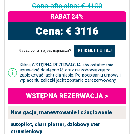
Cena oficjalna: € 4100
RABAT 24%
Cena: € 3116
KLIKNIJ TUTAJ
Nasza cena nie jest najniższa? -
Kliknij WSTĘPNA REZERWACJA aby ostatecznie
sprawdzić dostępność oraz niezobowiązująco
zablokować jacht dla siebie. Po podpisaniu umowy i
wpłaceniu zaliczki jacht zostanie zarezerwowany.
WSTĘPNA REZERWACJA >
Nawigacja, manewrowanie i ożaglowanie
autopilot,
chart plotter,
dziobowy ster
strumieniowy