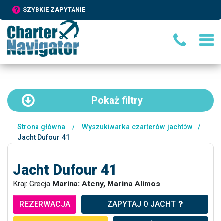
SZYBKIE ZAPYTANIE
Pokaż
filtry
Strona główna
/
Wyszukiwarka czarterów jachtów
/
Jacht Dufour 41
Jacht Dufour 41
Kraj: Grecja
Marina: Ateny, Marina Alimos
REZERWACJA
ZAPYTAJ O JACHT