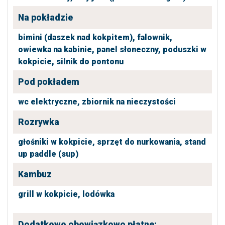
Na pokładzie
bimini (daszek nad kokpitem),
falownik,
owiewka na kabinie,
panel słoneczny,
poduszki w
kokpicie,
silnik do pontonu
Pod pokładem
wc elektryczne,
zbiornik na nieczystości
Rozrywka
głośniki w kokpicie,
sprzęt do nurkowania,
stand
up paddle (sup)
Kambuz
grill w kokpicie,
lodówka
Dodatkowo obowiązkowo płatne: