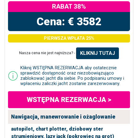
RABAT 38%
Cena: € 3582
PIERWSZA WPŁATA 25%
KLIKNIJ TUTAJ
Nasza cena nie jest najniższa? -
Kliknij WSTĘPNA REZERWACJA aby ostatecznie
sprawdzić dostępność oraz niezobowiązująco
zablokować jacht dla siebie. Po podpisaniu umowy i
wpłaceniu zaliczki jacht zostanie zarezerwowany.
WSTĘPNA REZERWACJA >
Nawigacja, manewrowanie i ożaglowanie
autopilot,
chart plotter,
dziobowy ster
strumieniowy,
lazy jack (pokrowiec na grot)