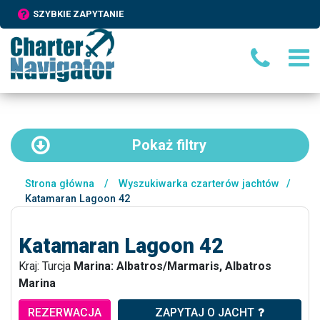
SZYBKIE ZAPYTANIE
Pokaż
filtry
Strona główna
/
Wyszukiwarka czarterów jachtów
/
Katamaran Lagoon 42
Katamaran Lagoon 42
Kraj: Turcja
Marina: Albatros/Marmaris, Albatros
Marina
REZERWACJA
ZAPYTAJ O JACHT