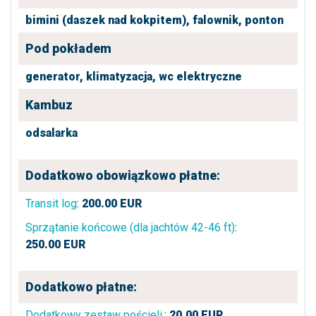
bimini (daszek nad kokpitem),
falownik,
ponton
Pod pokładem
generator,
klimatyzacja,
wc elektryczne
Kambuz
odsalarka
Dodatkowo obowiązkowo płatne:
Transit log
:
200.00
EUR
Sprzątanie końcowe (dla jachtów 42-46 ft)
:
250.00
EUR
Dodatkowo płatne:
Dodatkowy zestaw pościeli.
:
20.00
EUR