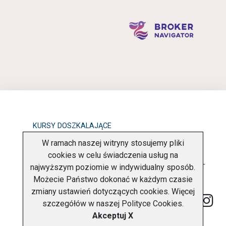
KURSY DOSZKALAJĄCE
W ramach naszej witryny stosujemy pliki
OBOWIĄZEK INFORMACYJNY
cookies w celu świadczenia usług na
najwyższym poziomie w indywidualny sposób.
POLITYKA PRYWATNOŚCI
O FIRMIE
KONTAKT
Możecie Państwo dokonać w każdym czasie
zmiany ustawień dotyczących cookies. Więcej
szczegółów w naszej
Polityce Cookies
.
Akceptuj X
Copyright © 2026 Charter Navigator