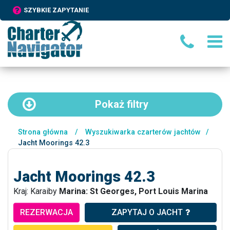
SZYBKIE ZAPYTANIE
Pokaż
filtry
Strona główna
/
Wyszukiwarka czarterów jachtów
/
Jacht Moorings 42.3
Jacht Moorings 42.3
Kraj: Karaiby
Marina: St Georges, Port Louis Marina
REZERWACJA
ZAPYTAJ O JACHT