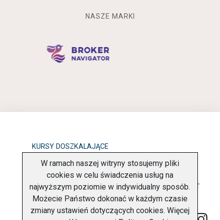
NASZE MARKI
KURSY DOSZKALAJĄCE
W ramach naszej witryny stosujemy pliki
OBOWIĄZEK INFORMACYJNY
cookies w celu świadczenia usług na
najwyższym poziomie w indywidualny sposób.
POLITYKA PRYWATNOŚCI
O FIRMIE
KONTAKT
Możecie Państwo dokonać w każdym czasie
zmiany ustawień dotyczących cookies. Więcej