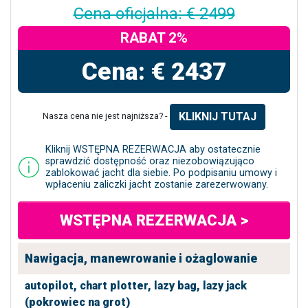
Cena oficjalna: € 2499
RABAT 2%
Cena: € 2437
KLIKNIJ TUTAJ
Nasza cena nie jest najniższa? -
Kliknij WSTĘPNA REZERWACJA aby ostatecznie
sprawdzić dostępność oraz niezobowiązująco
zablokować jacht dla siebie. Po podpisaniu umowy i
wpłaceniu zaliczki jacht zostanie zarezerwowany.
WSTĘPNA REZERWACJA >
Nawigacja, manewrowanie i ożaglowanie
autopilot,
chart plotter,
lazy bag,
lazy jack
(pokrowiec na grot)