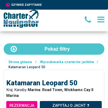
SZYBKIE ZAPYTANIE
Pokaż
filtry
Strona główna
/
Wyszukiwarka czarterów jachtów
/
Katamaran Leopard 50
Katamaran Leopard 50
Kraj: Karaiby
Marina: Road Town, Wickhams Cay II
Marina
REZERWACJA
ZAPYTAJ O JACHT