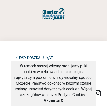
KURSY DOSZKALAJĄCE
W ramach naszej witryny stosujemy pliki
OBOWIĄZEK INFORMACYJNY
cookies w celu świadczenia usług na
najwyższym poziomie w indywidualny sposób.
POLITYKA PRYWATNOŚCI
O FIRMIE
KONTAKT
Możecie Państwo dokonać w każdym czasie
zmiany ustawień dotyczących cookies. Więcej
szczegółów w naszej
Polityce Cookies
.
Akceptuj X
Copyright © 2026 Charter Navigator