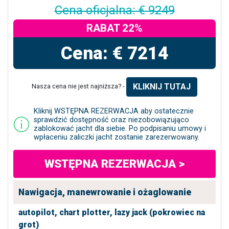
Cena oficjalna: € 9249
RABAT 22%
Cena: € 7214
KLIKNIJ TUTAJ
Nasza cena nie jest najniższa? -
Kliknij WSTĘPNA REZERWACJA aby ostatecznie
sprawdzić dostępność oraz niezobowiązująco
zablokować jacht dla siebie. Po podpisaniu umowy i
wpłaceniu zaliczki jacht zostanie zarezerwowany.
WSTĘPNA REZERWACJA >
Nawigacja, manewrowanie i ożaglowanie
autopilot,
chart plotter,
lazy jack (pokrowiec na
grot)