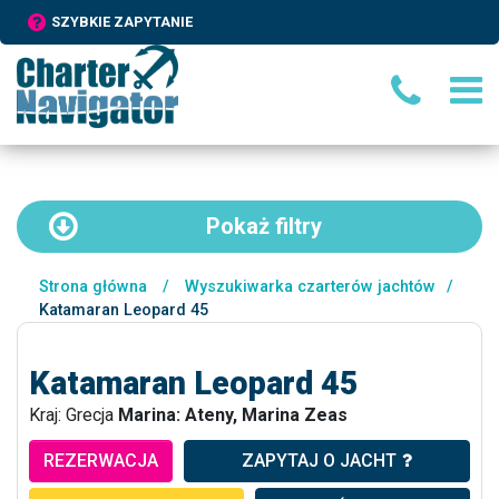
SZYBKIE ZAPYTANIE
Pokaż
filtry
Strona główna
/
Wyszukiwarka czarterów jachtów
/
Katamaran Leopard 45
Katamaran Leopard 45
Kraj: Grecja
Marina: Ateny, Marina Zeas
REZERWACJA
ZAPYTAJ O JACHT