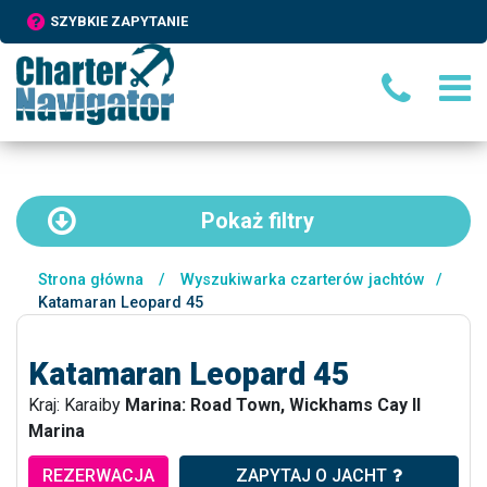
SZYBKIE ZAPYTANIE
Pokaż
filtry
Strona główna
/
Wyszukiwarka czarterów jachtów
/
Katamaran Leopard 45
Katamaran Leopard 45
Kraj: Karaiby
Marina: Road Town, Wickhams Cay II
Marina
REZERWACJA
ZAPYTAJ O JACHT