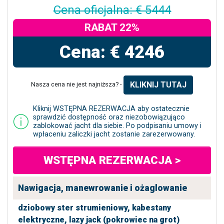
Cena oficjalna: € 5444
RABAT 22%
Cena: € 4246
KLIKNIJ TUTAJ
Nasza cena nie jest najniższa? -
Kliknij WSTĘPNA REZERWACJA aby ostatecznie
sprawdzić dostępność oraz niezobowiązująco
zablokować jacht dla siebie. Po podpisaniu umowy i
wpłaceniu zaliczki jacht zostanie zarezerwowany.
WSTĘPNA REZERWACJA >
Nawigacja, manewrowanie i ożaglowanie
dziobowy ster strumieniowy,
kabestany
elektryczne,
lazy jack (pokrowiec na grot)