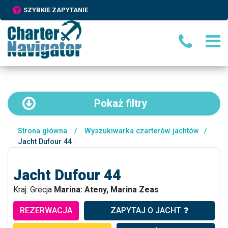
SZYBKIE ZAPYTANIE
Pokaż
filtry
Strona główna
/
Wyszukiwarka czarterów jachtów
/
Jacht Dufour 44
Jacht Dufour 44
Kraj: Grecja
Marina: Ateny, Marina Zeas
REZERWACJA
ZAPYTAJ O JACHT