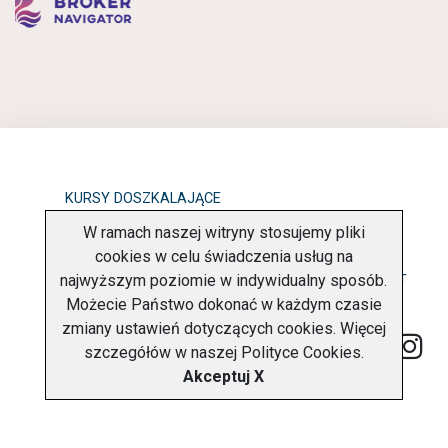
KURSY DOSZKALAJĄCE
W ramach naszej witryny stosujemy pliki
OBOWIĄZEK INFORMACYJNY
cookies w celu świadczenia usług na
najwyższym poziomie w indywidualny sposób.
POLITYKA PRYWATNOŚCI
O FIRMIE
KONTAKT
Możecie Państwo dokonać w każdym czasie
zmiany ustawień dotyczących cookies. Więcej
szczegółów w naszej
Polityce Cookies
.
Akceptuj X
Copyright © 2026 Charter Navigator