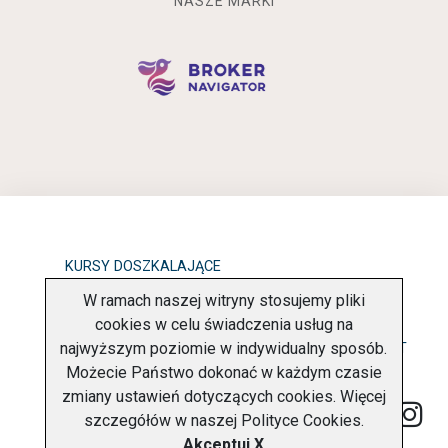
NASZE MARKI
KURSY DOSZKALAJĄCE
W ramach naszej witryny stosujemy pliki
OBOWIĄZEK INFORMACYJNY
cookies w celu świadczenia usług na
najwyższym poziomie w indywidualny sposób.
POLITYKA PRYWATNOŚCI
O FIRMIE
KONTAKT
Możecie Państwo dokonać w każdym czasie
zmiany ustawień dotyczących cookies. Więcej
szczegółów w naszej
Polityce Cookies
.
Akceptuj X