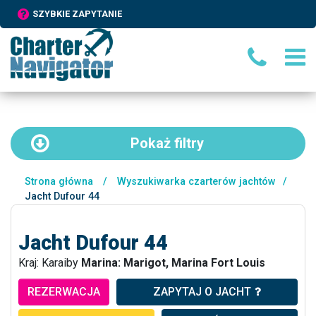
SZYBKIE ZAPYTANIE
Pokaż
filtry
Strona główna
/
Wyszukiwarka czarterów jachtów
/
Jacht Dufour 44
Jacht Dufour 44
Kraj: Karaiby
Marina: Marigot, Marina Fort Louis
REZERWACJA
ZAPYTAJ O JACHT