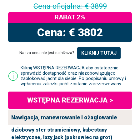
Cena oficjalna: € 3899
RABAT 2%
Cena: € 3802
KLIKNIJ TUTAJ
Nasza cena nie jest najniższa? -
Kliknij WSTĘPNA REZERWACJA aby ostatecznie
sprawdzić dostępność oraz niezobowiązująco
zablokować jacht dla siebie. Po podpisaniu umowy i
wpłaceniu zaliczki jacht zostanie zarezerwowany.
WSTĘPNA REZERWACJA >
Nawigacja, manewrowanie i ożaglowanie
dziobowy ster strumieniowy,
kabestany
elektryczne,
lazy jack (pokrowiec na grot)