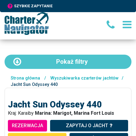
SZYBKIE ZAPYTANIE
Pokaż
filtry
Strona główna
/
Wyszukiwarka czarterów jachtów
/
Jacht Sun Odyssey 440
Jacht Sun Odyssey 440
Kraj: Karaiby
Marina: Marigot, Marina Fort Louis
REZERWACJA
ZAPYTAJ O JACHT