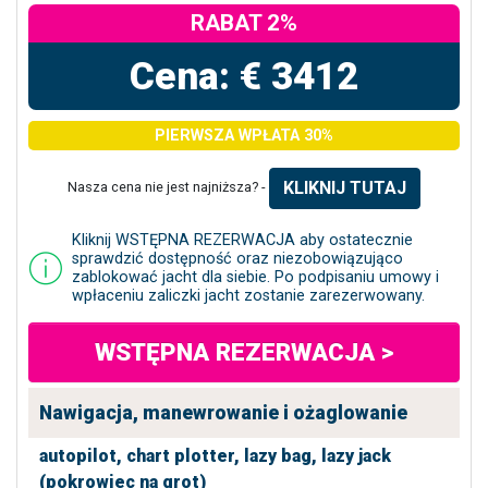
RABAT 2%
Cena: € 3412
PIERWSZA WPŁATA 30%
KLIKNIJ TUTAJ
Nasza cena nie jest najniższa? -
Kliknij WSTĘPNA REZERWACJA aby ostatecznie
sprawdzić dostępność oraz niezobowiązująco
zablokować jacht dla siebie. Po podpisaniu umowy i
wpłaceniu zaliczki jacht zostanie zarezerwowany.
WSTĘPNA REZERWACJA >
Nawigacja, manewrowanie i ożaglowanie
autopilot,
chart plotter,
lazy bag,
lazy jack
(pokrowiec na grot)