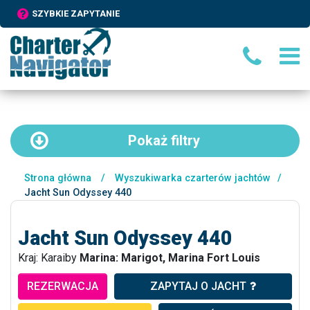
SZYBKIE ZAPYTANIE
Pokaż
filtry
Strona główna
/
Wyszukiwarka czarterów jachtów
/
Jacht Sun Odyssey 440
Jacht Sun Odyssey 440
Kraj: Karaiby
Marina: Marigot, Marina Fort Louis
REZERWACJA
ZAPYTAJ O JACHT