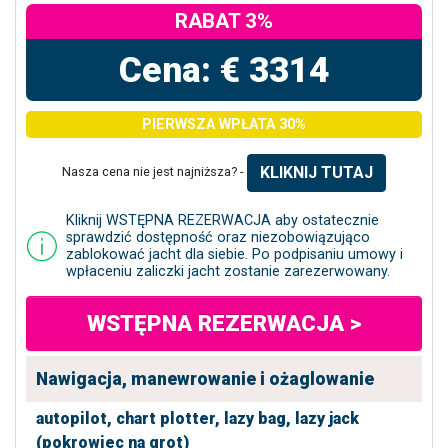
RABAT 3%
Cena: € 3314
PIERWSZA WPŁATA 30%
KLIKNIJ TUTAJ
Nasza cena nie jest najniższa? -
Kliknij WSTĘPNA REZERWACJA aby ostatecznie
sprawdzić dostępność oraz niezobowiązująco
zablokować jacht dla siebie. Po podpisaniu umowy i
wpłaceniu zaliczki jacht zostanie zarezerwowany.
WSTĘPNA REZERWACJA >
Nawigacja, manewrowanie i ożaglowanie
autopilot,
chart plotter,
lazy bag,
lazy jack
(pokrowiec na grot)