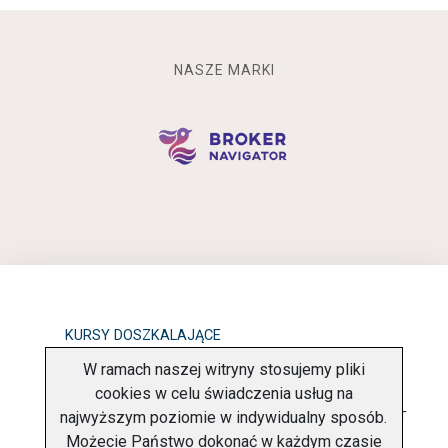
NASZE MARKI
KURSY DOSZKALAJĄCE
W ramach naszej witryny stosujemy pliki
OBOWIĄZEK INFORMACYJNY
cookies w celu świadczenia usług na
najwyższym poziomie w indywidualny sposób.
POLITYKA PRYWATNOŚCI
O FIRMIE
KONTAKT
Możecie Państwo dokonać w każdym czasie