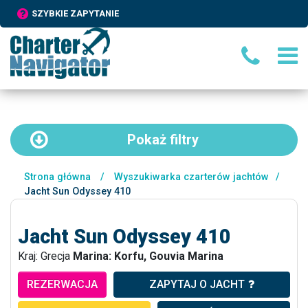
SZYBKIE ZAPYTANIE
Pokaż
filtry
Strona główna
/
Wyszukiwarka czarterów jachtów
/
Jacht Sun Odyssey 410
Jacht Sun Odyssey 410
Kraj: Grecja
Marina: Korfu, Gouvia Marina
REZERWACJA
ZAPYTAJ O JACHT