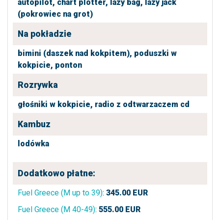
autopilot,
chart plotter,
lazy bag,
lazy jack
(pokrowiec na grot)
Na pokładzie
bimini (daszek nad kokpitem),
poduszki w
kokpicie,
ponton
Rozrywka
głośniki w kokpicie,
radio z odtwarzaczem cd
Kambuz
lodówka
Dodatkowo płatne:
Fuel Greece (M up to 39)
:
345.00
EUR
Fuel Greece (M 40-49)
:
555.00
EUR