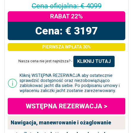
Cena oficjalna: € 4099
RABAT 22%
Cena: € 3197
PIERWSZA WPŁATA 30%
KLIKNIJ TUTAJ
Nasza cena nie jest najniższa? -
Kliknij WSTĘPNA REZERWACJA aby ostatecznie
sprawdzić dostępność oraz niezobowiązująco
zablokować jacht dla siebie. Po podpisaniu umowy i
wpłaceniu zaliczki jacht zostanie zarezerwowany.
WSTĘPNA REZERWACJA >
Nawigacja, manewrowanie i ożaglowanie