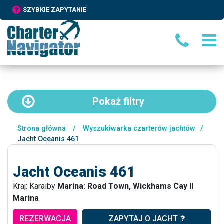
SZYBKIE ZAPYTANIE
Pokaż
filtry
Strona główna
/
Wyszukiwarka czarterów jachtów
/
Jacht Oceanis 461
Jacht Oceanis 461
Kraj: Karaiby
Marina: Road Town, Wickhams Cay II
Marina
REZERWACJA
ZAPYTAJ O JACHT