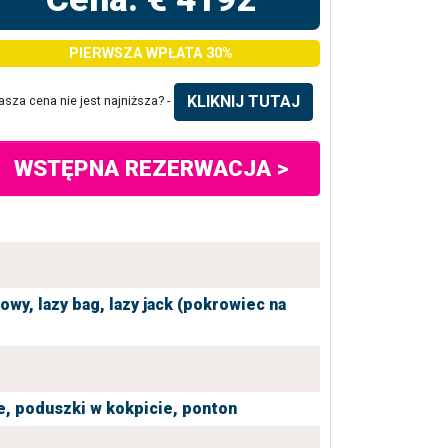
PIERWSZA WPŁATA 30%
KLIKNIJ TUTAJ
asza cena nie jest najniższa? -
WSTĘPNA REZERWACJA >
iowy,
lazy bag,
lazy jack (pokrowiec na
e,
poduszki w kokpicie,
ponton