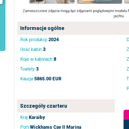
Zamieszczone zdjęcia mogą być zdjęciami poglądowymi modelu fa
jachtu.
Informacje ogólne
Rok produkcji
2024
D
Ilość kabin
3
Z
Koje w kabinach
8
Z
Toalety
3
Z
Kaucja
5865.00 EUR
T
P
Szczegóły czarteru
Kraj
Karaiby
Port
Wickhams Cay II Marina