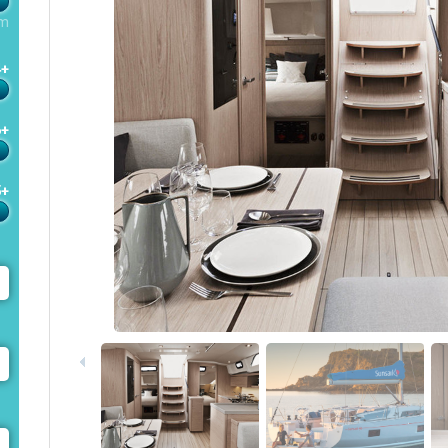
m
4+
6+
5+