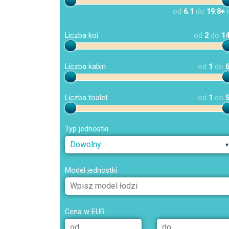
od
6.1
do
19.8+
Liczba koi
od
2
do
1
Liczba kabin
od
1
do
Liczba toalet
od
1
do
Typ jednostki
Dowolny
Model jednostki
Cena w EUR