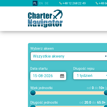
PL
EN
DE
+48 12 268 22 49
+48 6
Wybierz akwen
Wszystkie akweny
Data startu
Długość rejsu
Wiek jednostki
od
0
do
10+
l
Długość jednostki
od
20.0
do
65.0+