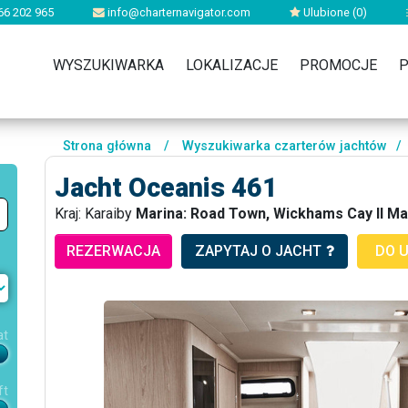
66 202 965
info@charternavigator.com
Ulubione (
0
)
WYSZUKIWARKA
LOKALIZACJE
PROMOCJE
P
Strona główna
/
Wyszukiwarka czarterów jachtów
/
Jacht Oceanis 461
Kraj: Karaiby
Marina: Road Town, Wickhams Cay II Ma
REZERWACJA
ZAPYTAJ O JACHT
DO 
at
ft