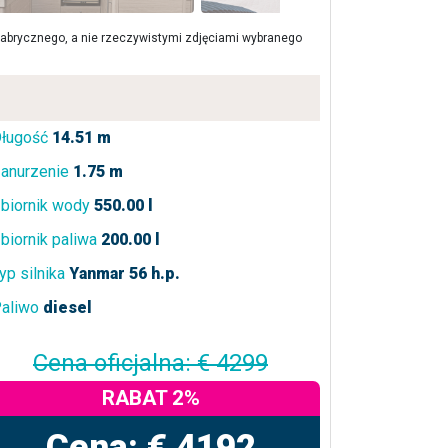
brycznego, a nie rzeczywistymi zdjęciami wybranego
ługość
14.51 m
anurzenie
1.75 m
biornik wody
550.00 l
biornik paliwa
200.00 l
yp silnika
Yanmar 56 h.p.
aliwo
diesel
Cena oficjalna: € 4299
RABAT 2%
Cena: € 4192