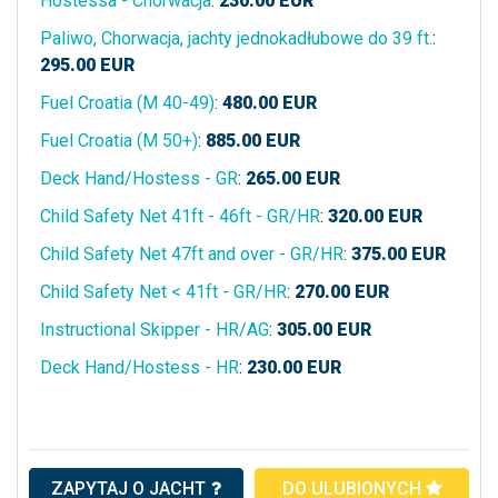
Hostessa - Chorwacja
:
230.00
EUR
Paliwo, Chorwacja, jachty jednokadłubowe do 39 ft.
:
295.00
EUR
Fuel Croatia (M 40-49)
:
480.00
EUR
Fuel Croatia (M 50+)
:
885.00
EUR
Deck Hand/Hostess - GR
:
265.00
EUR
Child Safety Net 41ft - 46ft - GR/HR
:
320.00
EUR
Child Safety Net 47ft and over - GR/HR
:
375.00
EUR
Child Safety Net < 41ft - GR/HR
:
270.00
EUR
Instructional Skipper - HR/AG
:
305.00
EUR
Deck Hand/Hostess - HR
:
230.00
EUR
ZAPYTAJ O JACHT
DO ULUBIONYCH