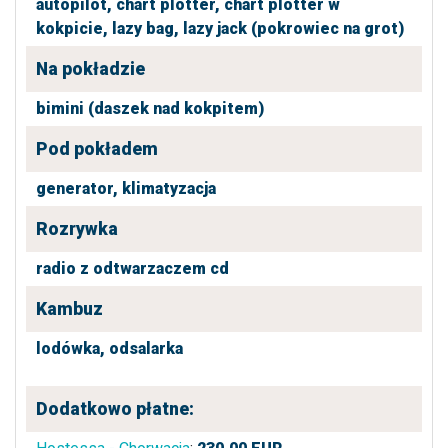
autopilot,
chart plotter,
chart plotter w
kokpicie,
lazy bag,
lazy jack (pokrowiec na grot)
Na pokładzie
bimini (daszek nad kokpitem)
Pod pokładem
generator,
klimatyzacja
Rozrywka
radio z odtwarzaczem cd
Kambuz
lodówka,
odsalarka
Dodatkowo płatne: