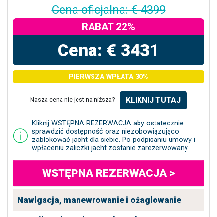
Cena oficjalna: € 4399
RABAT 22%
Cena: € 3431
PIERWSZA WPŁATA 30%
KLIKNIJ TUTAJ
Nasza cena nie jest najniższa? -
Kliknij WSTĘPNA REZERWACJA aby ostatecznie
sprawdzić dostępność oraz niezobowiązująco
zablokować jacht dla siebie. Po podpisaniu umowy i
wpłaceniu zaliczki jacht zostanie zarezerwowany.
WSTĘPNA REZERWACJA >
Nawigacja, manewrowanie i ożaglowanie