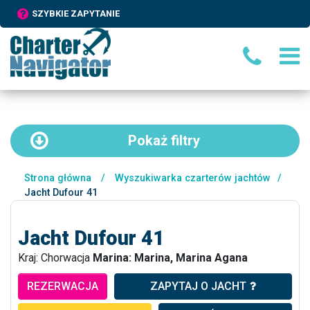
SZYBKIE ZAPYTANIE
Pokaż
filtry
Strona główna
/
Wyszukiwarka czarterów jachtów
/
Jacht Dufour 41
Jacht Dufour 41
Kraj: Chorwacja
Marina: Marina, Marina Agana
REZERWACJA
ZAPYTAJ O JACHT