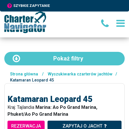
SZYBKIE ZAPYTANIE
Pokaż
filtry
Strona główna
/
Wyszukiwarka czarterów jachtów
/
Katamaran Leopard 45
Katamaran Leopard 45
Kraj: Tajlandia
Marina: Ao Po Grand Marina,
Phuket/Ao Po Grand Marina
REZERWACJA
ZAPYTAJ O JACHT