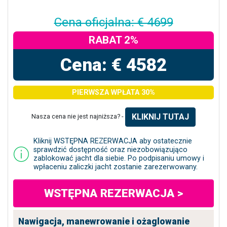
Cena oficjalna: € 4699
RABAT 2%
Cena: € 4582
PIERWSZA WPŁATA 30%
KLIKNIJ TUTAJ
Nasza cena nie jest najniższa? -
Kliknij WSTĘPNA REZERWACJA aby ostatecznie
sprawdzić dostępność oraz niezobowiązująco
zablokować jacht dla siebie. Po podpisaniu umowy i
wpłaceniu zaliczki jacht zostanie zarezerwowany.
WSTĘPNA REZERWACJA >
Nawigacja, manewrowanie i ożaglowanie