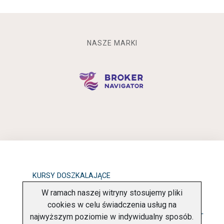
NASZE MARKI
KURSY DOSZKALAJĄCE
W ramach naszej witryny stosujemy pliki
OBOWIĄZEK INFORMACYJNY
cookies w celu świadczenia usług na
najwyższym poziomie w indywidualny sposób.
POLITYKA PRYWATNOŚCI
O FIRMIE
KONTAKT