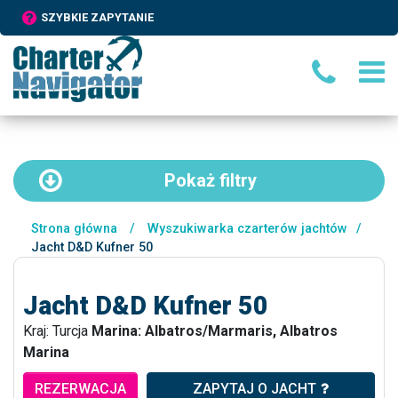
SZYBKIE ZAPYTANIE
Pokaż
filtry
Strona główna
/
Wyszukiwarka czarterów jachtów
/
Jacht D&D Kufner 50
Jacht D&D Kufner 50
Kraj: Turcja
Marina: Albatros/Marmaris, Albatros
Marina
REZERWACJA
ZAPYTAJ O JACHT