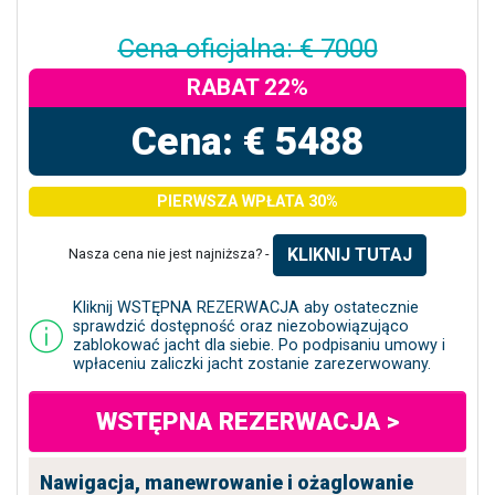
Cena oficjalna: € 7000
RABAT 22%
Cena: € 5488
PIERWSZA WPŁATA 30%
KLIKNIJ TUTAJ
Nasza cena nie jest najniższa? -
Kliknij WSTĘPNA REZERWACJA aby ostatecznie
sprawdzić dostępność oraz niezobowiązująco
zablokować jacht dla siebie. Po podpisaniu umowy i
wpłaceniu zaliczki jacht zostanie zarezerwowany.
WSTĘPNA REZERWACJA >
Nawigacja, manewrowanie i ożaglowanie