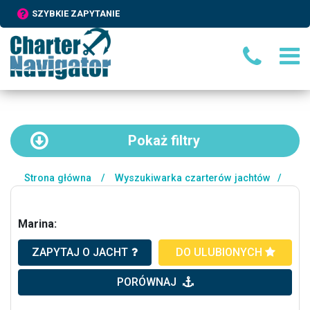
SZYBKIE ZAPYTANIE
Pokaż
filtry
Strona główna
/
Wyszukiwarka czarterów jachtów
/
Marina:
ZAPYTAJ O JACHT
DO ULUBIONYCH
PORÓWNAJ