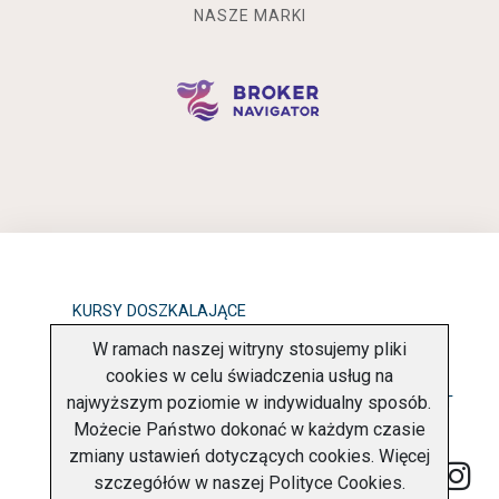
NASZE MARKI
KURSY DOSZKALAJĄCE
W ramach naszej witryny stosujemy pliki
OBOWIĄZEK INFORMACYJNY
cookies w celu świadczenia usług na
najwyższym poziomie w indywidualny sposób.
POLITYKA PRYWATNOŚCI
O FIRMIE
KONTAKT
Możecie Państwo dokonać w każdym czasie
zmiany ustawień dotyczących cookies. Więcej
szczegółów w naszej
Polityce Cookies
.