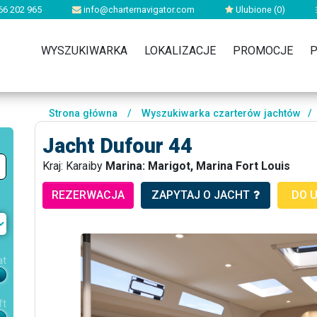
66 202 965
info@charternavigator.com
Ulubione (
0
)
WYSZUKIWARKA
LOKALIZACJE
PROMOCJE
P
Strona główna
/
Wyszukiwarka czarterów jachtów
/
Jacht Dufour 44
Kraj: Karaiby
Marina: Marigot, Marina Fort Louis
REZERWACJA
ZAPYTAJ O JACHT
DO 
at
ft