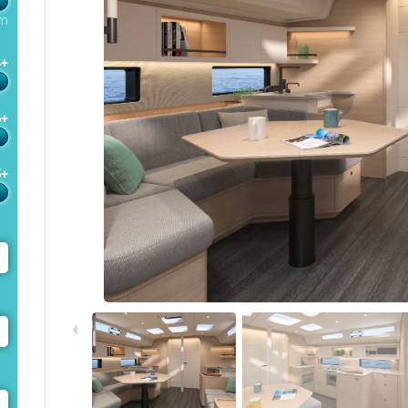
m
4+
6+
5+