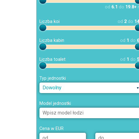
od
6.1
do
19.8+
Liczba koi
od
2
do
1
Liczba kabin
od
1
do
Liczba toalet
od
1
do
Typ jednostki
Dowolny
Model jednostki
Cena w EUR