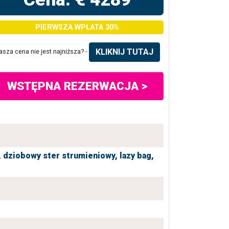
PIERWSZA WPŁATA 30%
KLIKNIJ TUTAJ
asza cena nie jest najniższa? -
WSTĘPNA REZERWACJA >
,
dziobowy ster strumieniowy,
lazy bag,