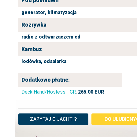
Pod pokładem
generator,
klimatyzacja
Rozrywka
radio z odtwarzaczem cd
Kambuz
lodówka,
odsalarka
Dodatkowo płatne:
Deck Hand/Hostess - GR
:
265.00
EUR
ZAPYTAJ O JACHT
DO ULUBION