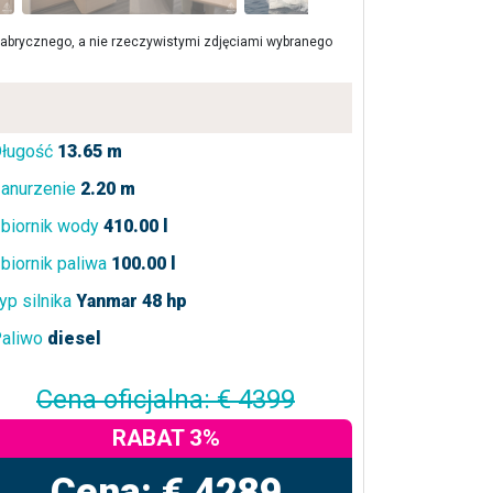
brycznego, a nie rzeczywistymi zdjęciami wybranego
ługość
13.65 m
anurzenie
2.20 m
biornik wody
410.00 l
biornik paliwa
100.00 l
yp silnika
Yanmar 48 hp
aliwo
diesel
Cena oficjalna: € 4399
RABAT 3%
Cena: € 4289