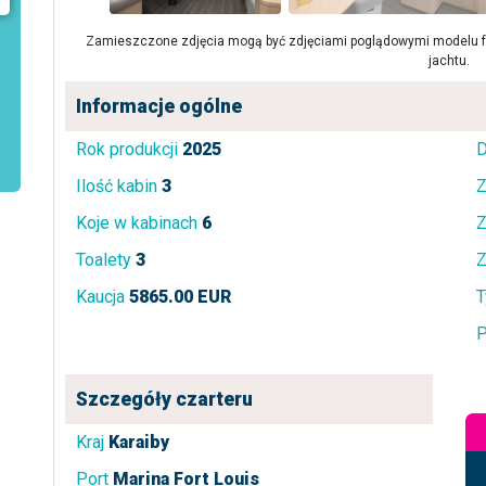
Zamieszczone zdjęcia mogą być zdjęciami poglądowymi modelu fa
jachtu.
Informacje ogólne
Rok produkcji
2025
D
Ilość kabin
3
Z
Koje w kabinach
6
Z
Toalety
3
Z
Kaucja
5865.00 EUR
T
P
Szczegóły czarteru
Kraj
Karaiby
Port
Marina Fort Louis