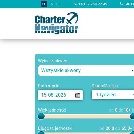
PL
EN
DE
+48 12 268 22 49
+48 6
Wybierz akwen
Wszystkie akweny
Data startu
Długość rejsu
Wiek jednostki
od
0
do
10+
l
Długość jednostki
od
20.0
do
65.0+