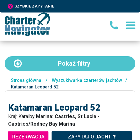
SZYBKIE ZAPYTANIE
Pokaż
filtry
Strona główna
/
Wyszukiwarka czarterów jachtów
/
Katamaran Leopard 52
Katamaran Leopard 52
Kraj: Karaiby
Marina: Castries, St Lucia -
Castries/Rodney Bay Marina
REZERWACJA
ZAPYTAJ O JACHT