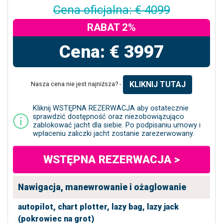
Cena oficjalna: € 4099
RABAT 2%
Cena: € 3997
KLIKNIJ TUTAJ
Nasza cena nie jest najniższa? -
Kliknij WSTĘPNA REZERWACJA aby ostatecznie
sprawdzić dostępność oraz niezobowiązująco
zablokować jacht dla siebie. Po podpisaniu umowy i
wpłaceniu zaliczki jacht zostanie zarezerwowany.
WSTĘPNA REZERWACJA >
Nawigacja, manewrowanie i ożaglowanie
autopilot,
chart plotter,
lazy bag,
lazy jack
(pokrowiec na grot)