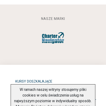
NASZE MARKI
KURSY DOSZKALAJĄCE
W ramach naszej witryny stosujemy pliki
OBOWIĄZEK INFORMACYJNY
cookies w celu świadczenia usług na
najwyższym poziomie w indywidualny sposób.
POLITYKA PRYWATNOŚCI
O FIRMIE
KONTAKT