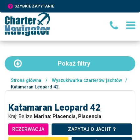
SZYBKIE ZAPYTANIE
Pokaż
filtry
Strona główna
/
Wyszukiwarka czarterów jachtów
/
Katamaran Leopard 42
Katamaran Leopard 42
Kraj: Belize
Marina: Placencia, Placencia
REZERWACJA
ZAPYTAJ O JACHT